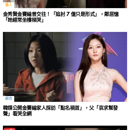
藝人
金秀賢金賽綸曾交往！「追討 7 億只是形式」，鄰居憶
「她經常坐樓梯哭」
綜合
韓媒公開金賽綸家人採訪「點名禍首」，父「哀求幫發
聲」看哭全網