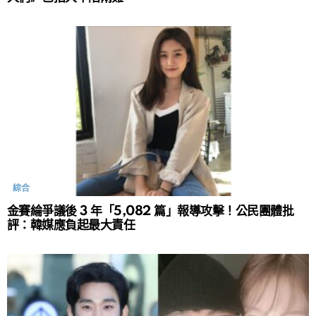
綜合
金賽綸爭議後 3 年「5,082 篇」報導攻擊！公民團體批
評：韓媒應負起最大責任