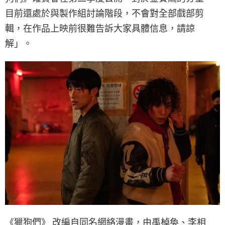
目前還處於與製作組討論階段，不會對全部戲部剪
輯，在作品上映前很難告訴大家具體信息，請諒
解」。
《獵狗們》 改編自同名網絡漫畫，由禹棹奐、李相