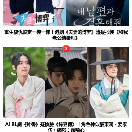
重生復仇設定一模一樣！港劇《夫妻的博弈》遭疑抄襲《和我
老公結婚吧》
AI BL劇《針香》疑換臉《綠豆傳》！角色神似張東潤、姜泰
伍，網怒：超噁心