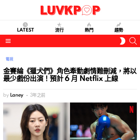
LATEST
流行
熱門
趨勢
S
SWITC
SKIN
Menu
電視
金賽綸《獵犬們》角色牽動劇情難刪減，將以
最少戲份出演！預計 6 月 Netflix 上線
by
Laney
3年之前