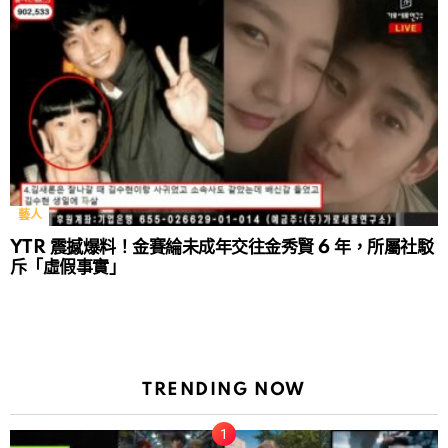
藝人
YTR 震撼爆料！金賽綸未成年交往金秀賢 6 年，所屬社駁
斥「虛假事實」
TRENDING NOW