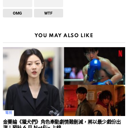
OMG
WTF
YOU MAY ALSO LIKE
電視
金賽綸《獵犬們》角色牽動劇情難刪減，將以最少戲份出
演！預計 6 月 Netflix 上線