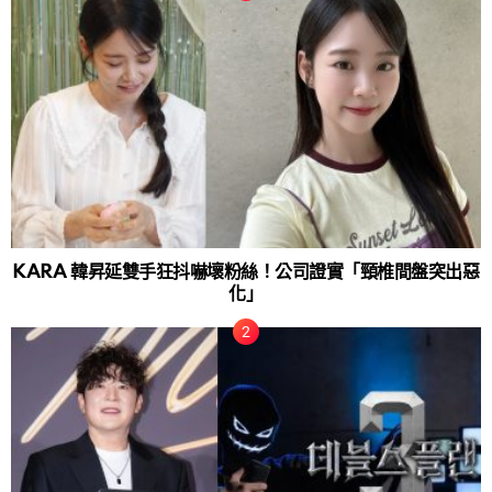
KARA 韓昇延雙手狂抖嚇壞粉絲！公司證實「頸椎間盤突出惡
化」