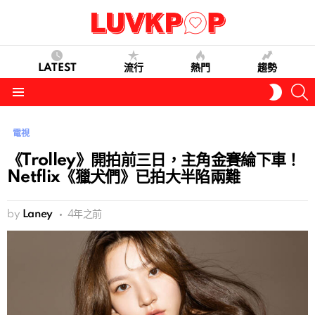
LATEST
流行
熱門
趨勢
S
SWITC
SKIN
Menu
電視
《Trolley》開拍前三日，主角金賽綸下車！
Netflix《獵犬們》已拍大半陷兩難
by
Laney
4年之前