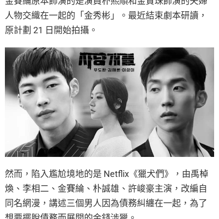
金賽綸原本飾演的是演員朴熙順和金賢珠飾演的夫婦
人物交織在一起的「金秀彬」。最近結束劇本研讀，
原計劃 21 日開始拍攝。
然而，陷入尷尬境地的是 Netflix《獵犬們》，由禹棹
煥、李相二、金賽綸、朴誠雄、許峻豪主演，改編自
同名網漫，講述三個男人因為債務糾纏在一起，為了
想要擺脫債務而展開的金錢涉獵。