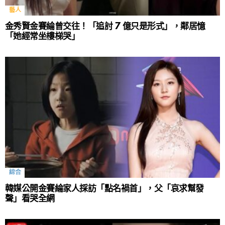
藝人
金秀賢金賽綸曾交往！「追討 7 億只是形式」，鄰居憶
「她經常坐樓梯哭」
綜合
韓媒公開金賽綸家人採訪「點名禍首」，父「哀求幫發
聲」看哭全網