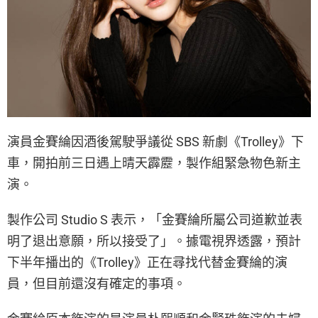
演員金賽綸因酒後駕駛爭議從 SBS 新劇《Trolley》下
車，開拍前三日遇上晴天霹靂，製作組緊急物色新主
演。
製作公司 Studio S 表示，「金賽綸所屬公司道歉並表
明了退出意願，所以接受了」。據電視界透露，預計
下半年播出的《Trolley》正在尋找代替金賽綸的演
員，但目前還沒有確定的事項。