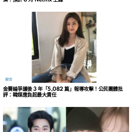
綜合
金賽綸爭議後 3 年「5,082 篇」報導攻擊！公民團體批
評：韓媒應負起最大責任