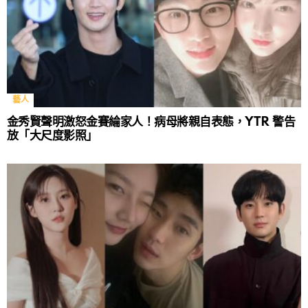
藝人
金秀賢聲明激怒金賽綸家人！病母將親自表態，YTR 警告
放「大尺度影照」