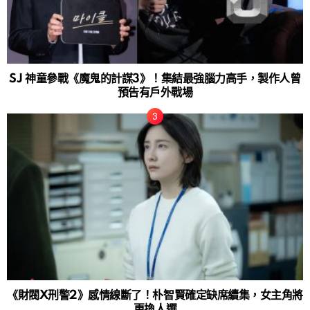
SJ 神童參戰《魔鬼的計謀3》！集結最強腦力高手，製作人曾
預告有戶外戰場
《財閥X刑警2》感情線斷了！朴智賢確定缺席續集，女主角將
更換人選