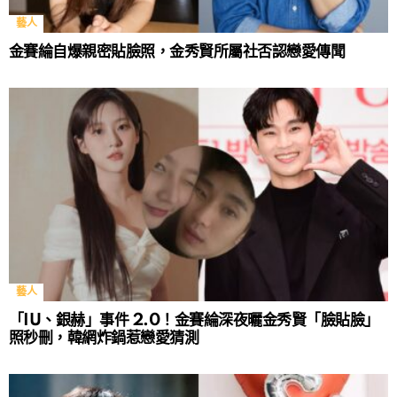
藝人
金賽綸自爆親密貼臉照，金秀賢所屬社否認戀愛傳聞
藝人
「IU、銀赫」事件 2.0！金賽綸深夜曬金秀賢「臉貼臉」
照秒刪，韓網炸鍋惹戀愛猜測