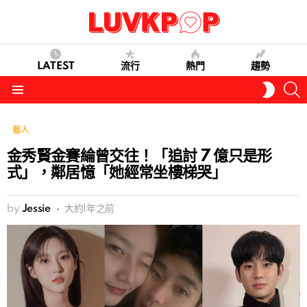
LATEST
流行
熱門
趨勢
S
SWITC
SKIN
Menu
藝人
金秀賢金賽綸曾交往！「追討 7 億只是形
式」，鄰居憶「她經常坐樓梯哭」
by
Jessie
大約1年之前