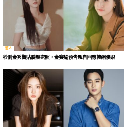
藝人
秒刪金秀賢貼臉親密照，金賽綸預告親自回應韓網傻眼