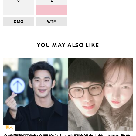
0
1
OMG
WTF
YOU MAY ALSO LIKE
藝人