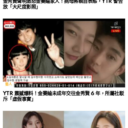
金秀賢聲明激怒金賽綸家人！病母將親自表態，YTR 警告
放「大尺度影照」
藝人
YTR 震撼爆料！金賽綸未成年交往金秀賢 6 年，所屬社駁
斥「虛假事實」