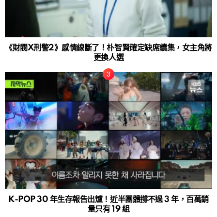
《財閥X刑警2》感情線斷了！朴智賢確定缺席續集，女主角將
更換人選
K-POP 30 年生存報告出爐！近半團體撐不過 3 年，百萬銷
量只有 19 組