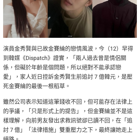
演員金秀賢與已故金賽綸的戀情風波，今（12）早得
到韓媒《Dispatch》證實，「兩人過去曾是情侶關
係，但礙於年齡是個問題，所以絕對不能承認戀
愛」，家人近日控訴金秀賢生前追討 7 億韓元，是壓
死金賽綸的最後一根稻草。
雖然公司表示知道這筆錢收不回，但可能存在法律上
的爭議，「只是形式上的提告」，但金賽綸並不是這
樣理解，向前男友發出求救訊號卻已讀不回，在「追
討 7 億」「法律措施」雙重壓力之下，最終讓她走上
絕路。