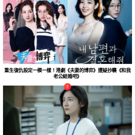
重生復仇設定一模一樣！港劇《夫妻的博弈》遭疑抄襲《和我
老公結婚吧》