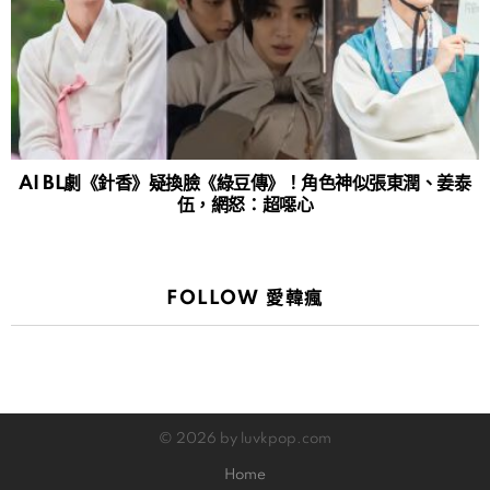
AI BL劇《針香》疑換臉《綠豆傳》！角色神似張東潤、姜泰
伍，網怒：超噁心
FOLLOW 愛韓瘋
© 2026 by luvkpop.com
Home