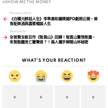
SHOW ME THE MONEY
Previous article
See
more
《白種元醉話人生》李準基和羅䁐錫PD劇照公開，美
食配美酒與嘉賓暢談人生
Next article
全智賢全新巨作《智異山》回歸！智異山驚悚氛圍，
朱智勛聽見亡靈聲音？！兩人攜手解開山林秘密
WHAT'S YOUR REACTION?
0
0
0
0