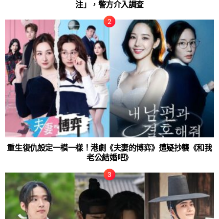
注」，警方介入調查
重生復仇設定一模一樣！港劇《夫妻的博弈》遭疑抄襲《和我
老公結婚吧》