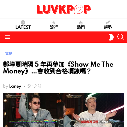
LATEST
流行
熱門
趨勢
S
SWITC
SKIN
Menu
電視
鄭埻夏時隔 5 年再參加《Show Me The
Money》…會收到合格項鍊嗎？
by
Laney
5年之前