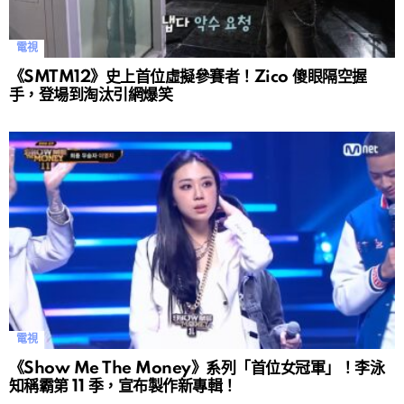
電視
《SMTM12》史上首位虛擬參賽者！Zico 傻眼隔空握
手，登場到淘汰引網爆笑
電視
《Show Me The Money》系列「首位女冠軍」！李泳
知稱霸第 11 季，宣布製作新專輯！