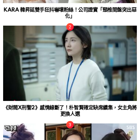
KARA 韓昇延雙手狂抖嚇壞粉絲！公司證實「頸椎間盤突出惡
化」
《財閥X刑警2》感情線斷了！朴智賢確定缺席續集，女主角將
更換人選