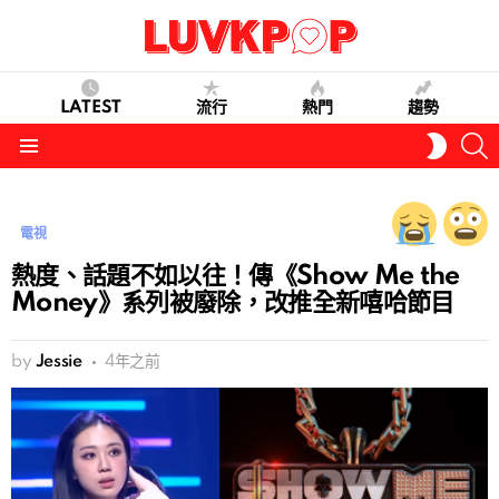
LATEST
流行
熱門
趨勢
S
SWITC
SKIN
Menu
電視
熱度、話題不如以往！傳《Show Me the
Money》系列被廢除，改推全新嘻哈節目
by
Jessie
4年之前