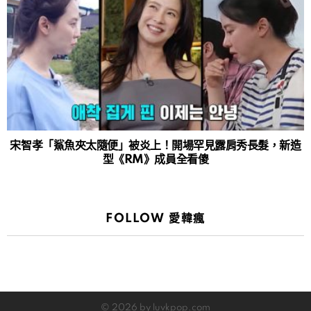
宋智孝「鯊魚夾太隨便」被炎上！開場罕見露肩秀長髮，新造
型《RM》成員全看傻
FOLLOW 愛韓瘋
© 2026 by luvkpop.com