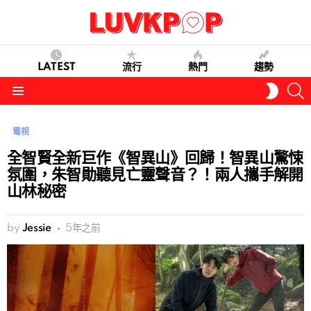
LATEST
流行
熱門
趨勢
S
SWITC
SKIN
Menu
電視
全智賢全新巨作《智異山》回歸！智異山驚悚
氛圍，朱智勛聽見亡靈聲音？！兩人攜手解開
山林秘密
by
Jessie
5年之前