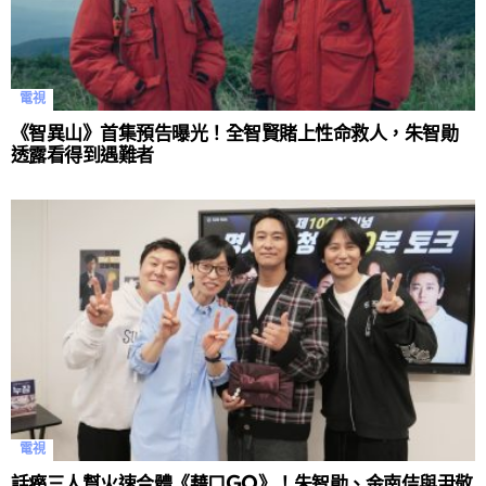
電視
《智異山》首集預告曝光！全智賢賭上性命救人，朱智勛
透露看得到遇難者
電視
話癆三人幫火速合體《藉口GO》！朱智勛、金南佶與尹敬