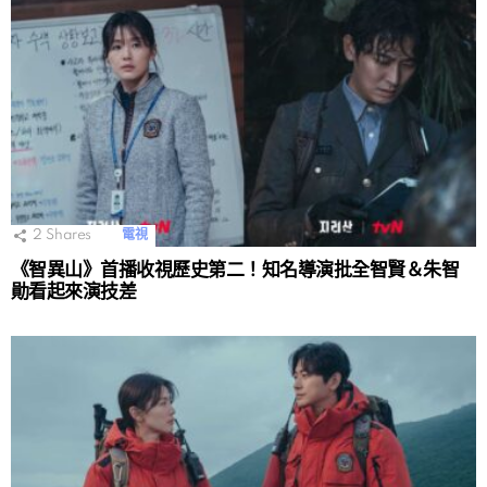
2
Shares
電視
《智異山》首播收視歷史第二！知名導演批全智賢＆朱智
勛看起來演技差