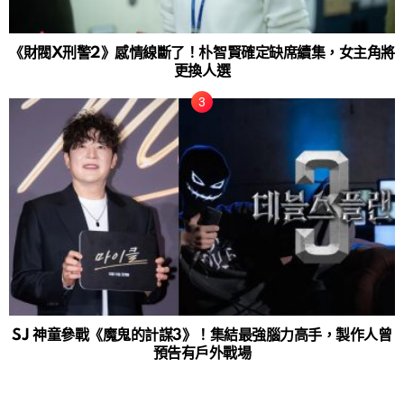
《財閥X刑警2》感情線斷了！朴智賢確定缺席續集，女主角將
更換人選
SJ 神童參戰《魔鬼的計謀3》！集結最強腦力高手，製作人曾
預告有戶外戰場