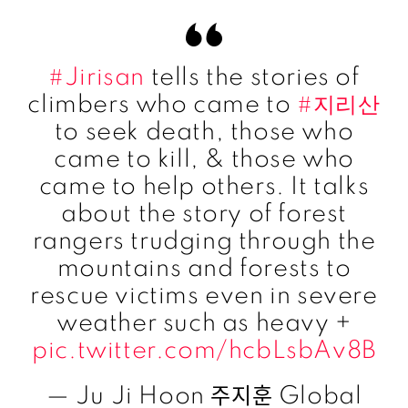
#Jirisan
tells the stories of
climbers who came to
#지리산
to seek death, those who
came to kill, & those who
came to help others. It talks
about the story of forest
rangers trudging through the
mountains and forests to
rescue victims even in severe
weather such as heavy +
pic.twitter.com/hcbLsbAv8B
— Ju Ji Hoon 주지훈 Global