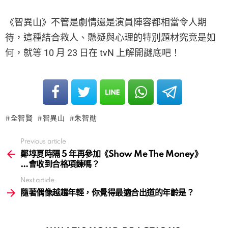
《智異山》不管是劇情還是演員陣容都相當令人期
待，這種結合救人、懸疑與心理的特別題材究竟是如
何，就等 10 月 23 日在 tvN 上解開謎底吧！
全智賢
智異山
朱智勛
Previous article
See
more
鄭埻夏時隔 5 年再參加《Show Me The Money》
…會收到合格項鍊嗎？
Next article
隨著偶像越趨年輕，你覺得最適合出道的年齡是？