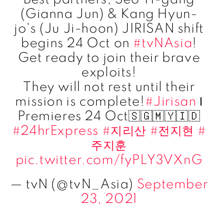
(Gianna Jun) & Kang Hyun-
jo's (Ju Ji-hoon) JIRISAN shift
begins 24 Oct on
#tvNAsia
!
Get ready to join their brave
exploits!
They will not rest until their
mission is complete!
#Jirisan
ǀ
Premieres 24 Oct🇸🇬🇲🇾🇮🇩
#24hrExpress
#지리산
#전지현
#
주지훈
pic.twitter.com/fyPLY3VXnG
— tvN (@tvN_Asia)
September
23, 2021