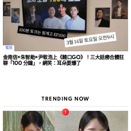
電視
金南佶×朱智勛×尹敬浩上《藉口GO》！三大話癆合體狂
聊「100 分鐘」，網笑：耳朵要爆了
TRENDING NOW