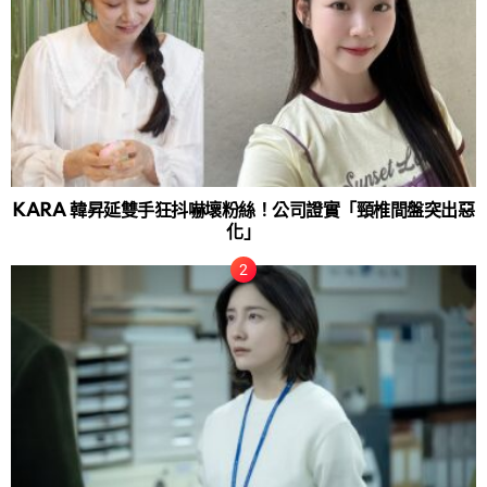
KARA 韓昇延雙手狂抖嚇壞粉絲！公司證實「頸椎間盤突出惡
化」