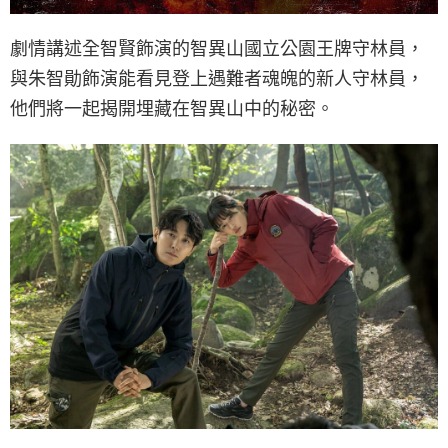
劇情講述全智賢飾演的智異山國立公園王牌守林員，
與朱智勛飾演能看見登上遇難者魂魄的新人守林員，
他們將一起揭開埋藏在智異山中的秘密。