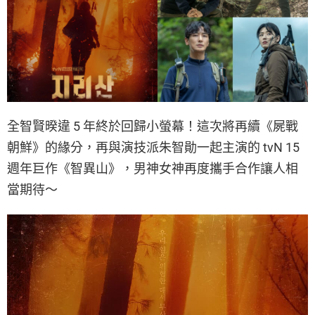
全智賢暌違 5 年終於回歸小螢幕！這次將再續《屍戰
朝鮮》的緣分，再與演技派朱智勛一起主演的 tvN 15
週年巨作《智異山》，男神女神再度攜手合作讓人相
當期待～