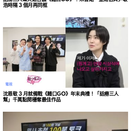
浩時隔 3 個月再同框
電視
沈恩敬 3 月就備戰《藉口GO》年末典禮！「話癆三人
幫」千萬點閱穩奪最佳作品