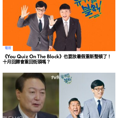
電視
《You Quiz On The Block》也要放暑假重新整頓了！
十月回歸會重回街頭嗎？