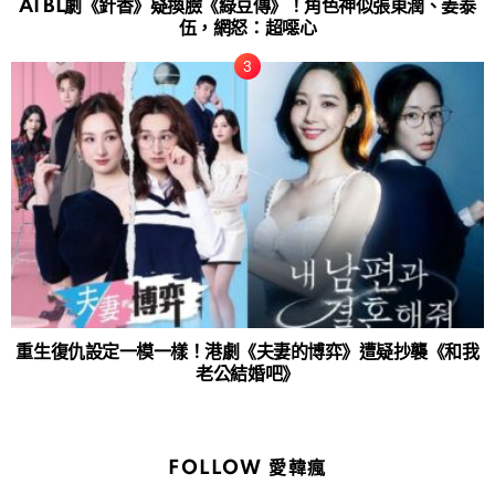
AI BL劇《針香》疑換臉《綠豆傳》！角色神似張東潤、姜泰
伍，網怒：超噁心
重生復仇設定一模一樣！港劇《夫妻的博弈》遭疑抄襲《和我
老公結婚吧》
FOLLOW 愛韓瘋