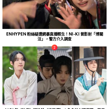
ENHYPEN 粉絲疑遭網暴直播輕生！NI-KI 曾影射「博關
注」，警方介入調查