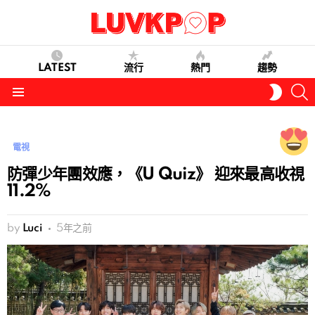
LATEST
流行
熱門
趨勢
S
SWITC
SKIN
Menu
電視
防彈少年團效應，《U Quiz》 迎來最高收視
11.2%
by
Luci
5年之前