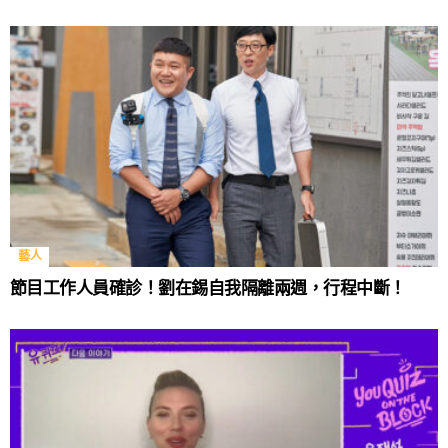
藝人
節目工作人員確診！劉在錫自我隔離兩週，行程中斷！