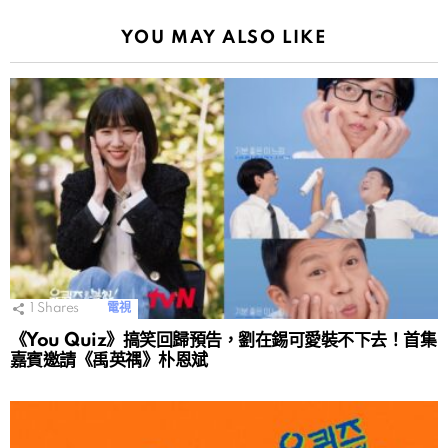
YOU MAY ALSO LIKE
1
Shares
電視
《You Quiz》搞笑回歸預告，劉在錫可愛裝不下去！首集
嘉賓邀請《禹英禑》朴恩斌