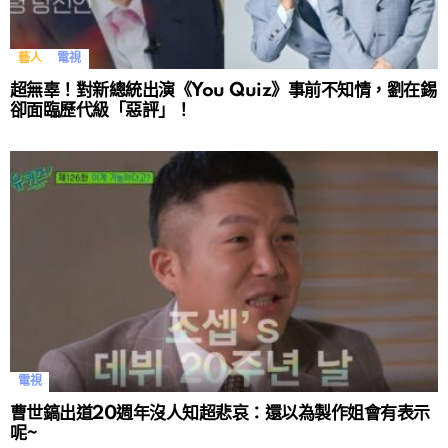
藝人
電視
超無辜！對新總統出演《You Quiz》事前不知情，劉在錫
卻面臨歷代級「惡評」！
電視
曹世鎬出道20週年沒人知超悲哀：還以為製作姐會有表示
呢~