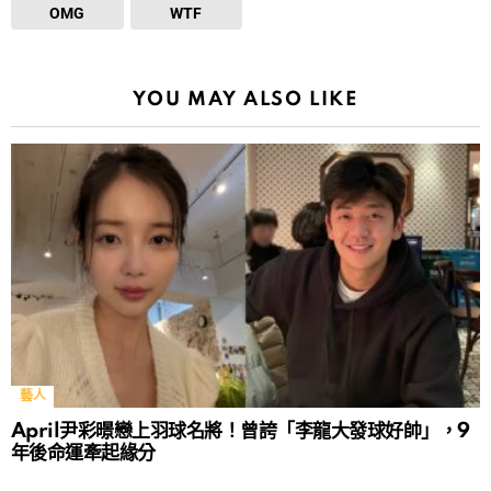
OMG
WTF
YOU MAY ALSO LIKE
藝人
April尹彩暻戀上羽球名將！曾誇「李龍大發球好帥」，9
年後命運牽起緣分