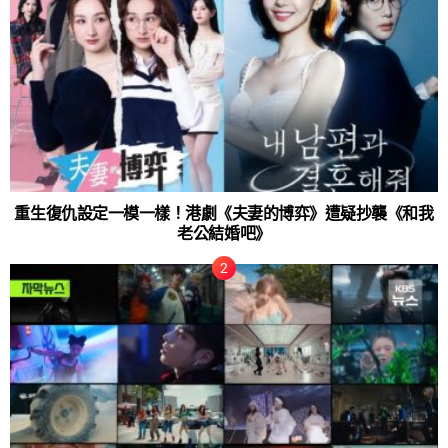
重生復仇設定一模一樣！港劇《夫妻的博弈》遭疑抄襲《和我
老公結婚吧》