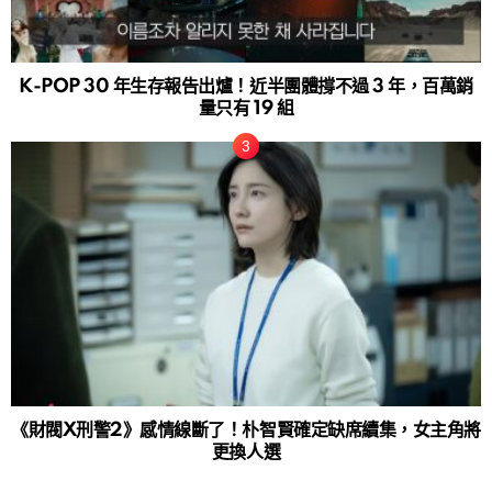
K-POP 30 年生存報告出爐！近半團體撐不過 3 年，百萬銷
量只有 19 組
《財閥X刑警2》感情線斷了！朴智賢確定缺席續集，女主角將
更換人選