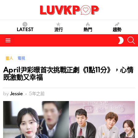
LATEST
流行
熱門
趨勢
S
SWITC
SKIN
Menu
藝人
電視
April尹彩暻首次挑戰正劇《1點11分》，心情
既激動又幸福
by
Jessie
5年之前