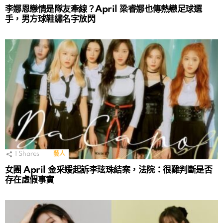
李娜恩戀情是隊友牽線？April 梁睿娜也傳熱戀足球選
手，男方球鞋繡名字放閃
1
Shares
藝人
女團 April 金采媛起訴李玹珠結案，法院：很難判斷是否
存在虛假事實