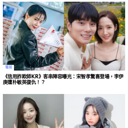
電視
《信用詐欺師KR》客串陣容曝光：宋智孝驚喜登場，李伊
庚遭朴敏英復仇！？