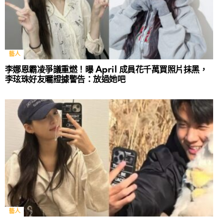
藝人
李娜恩霸凌爭議重燃！曝 April 成員花千萬買照片抹黑，
李玹珠好友曬證據警告：放過她吧
藝人