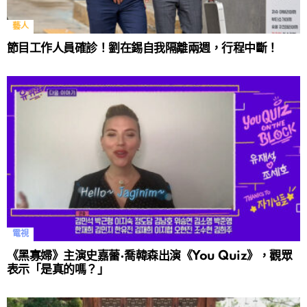
藝人
節目工作人員確診！劉在錫自我隔離兩週，行程中斷！
電視
《黑寡婦》主演史嘉蕾·喬韓森出演《You Quiz》，觀眾
表示「是真的嗎？」