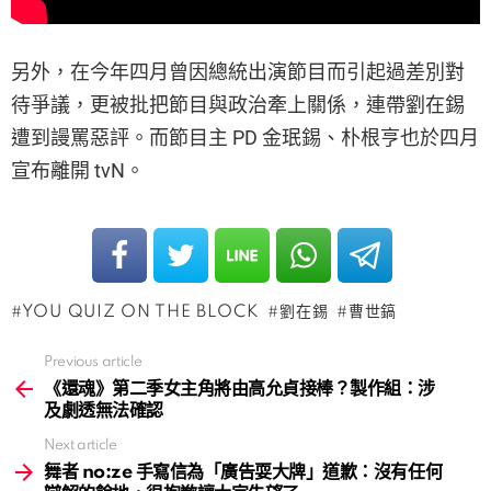
另外，在今年四月曾因總統出演節目而引起過差別對
待爭議，更被批把節目與政治牽上關係，連帶劉在錫
遭到謾罵惡評。而節目主 PD 金珉錫、朴根亨也於四月
宣布離開 tvN。
YOU QUIZ ON THE BLOCK
劉在錫
曹世鎬
Previous article
See
more
《還魂》第二季女主角將由高允貞接棒？製作組：涉
及劇透無法確認
Next article
舞者 no:ze 手寫信為「廣告耍大牌」道歉：沒有任何