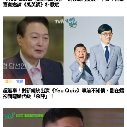
嘉賓邀請《禹英禑》朴恩斌
藝人
電視
超無辜！對新總統出演《You Quiz》事前不知情，劉在錫
卻面臨歷代級「惡評」！