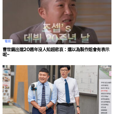
電視
曹世鎬出道20週年沒人知超悲哀：還以為製作姐會有表示
呢~