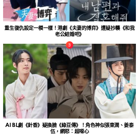
重生復仇設定一模一樣！港劇《夫妻的博弈》遭疑抄襲《和我
老公結婚吧》
AI BL劇《針香》疑換臉《綠豆傳》！角色神似張東潤、姜泰
伍，網怒：超噁心