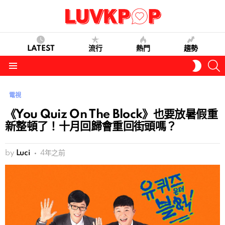
LATEST
流行
熱門
趨勢
S
SWITC
SKIN
Menu
電視
《You Quiz On The Block》也要放暑假重
新整頓了！十月回歸會重回街頭嗎？
by
Luci
4年之前