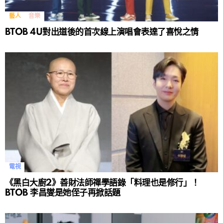
藝人
音樂
BTOB 4U對出道後的首次線上演唱會表達了喜悅之情
電視
《黑白大廚2》善財法師禪學語錄「料理也是修行」！
BTOB 李昌燮是她侄子再掀話題