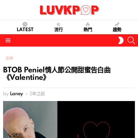
LATEST
流行
熱門
趨勢
S
SWITC
SKIN
Menu
音樂
BTOB Peniel情人節公開甜蜜告白曲
《Valentine》
by
Laney
5年之前