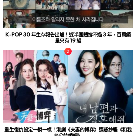
K-POP 30 年生存報告出爐！近半團體撐不過 3 年，百萬銷
量只有 19 組
重生復仇設定一模一樣！港劇《夫妻的博弈》遭疑抄襲《和我
老公結婚吧》