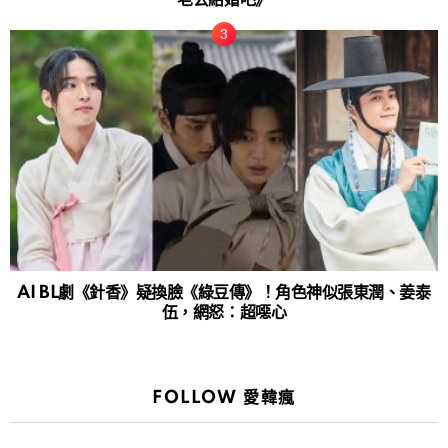
AI BL劇《針香》疑換臉《綠豆傳》！角色神似張東潤、姜泰
伍，網怒：超噁心
FOLLOW 愛韓瘋