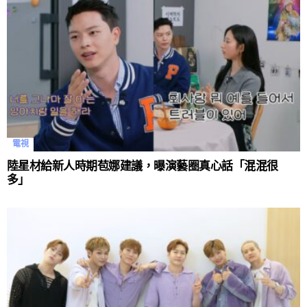
電視
陸星材給新人時期苞娜建議，曝演藝圈真心話「混混很
多」