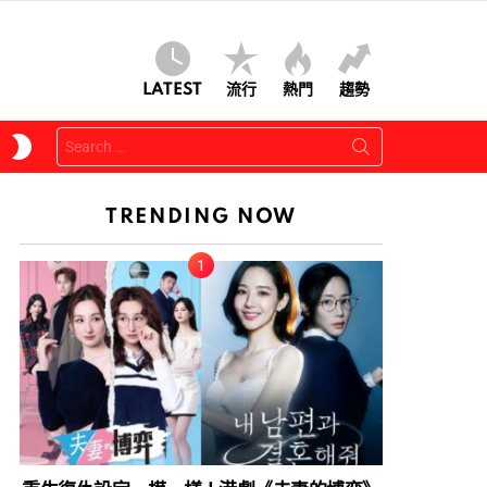
LATEST
流行
熱門
趨勢
Search
SWITCH
for:
SKIN
TRENDING NOW