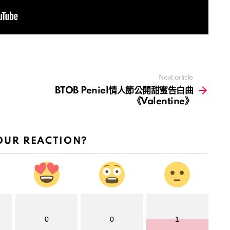
Next article
BTOB Peniel情人節公開甜蜜告白曲
《Valentine》
OUR REACTION?
0
0
1