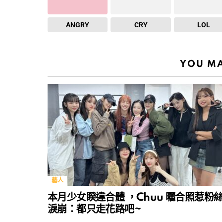
ANGRY
CRY
LOL
YOU MA
藝人
本月少女睽違合體 ，Chuu 曬合照惹粉
淚崩：都只走花路吧~