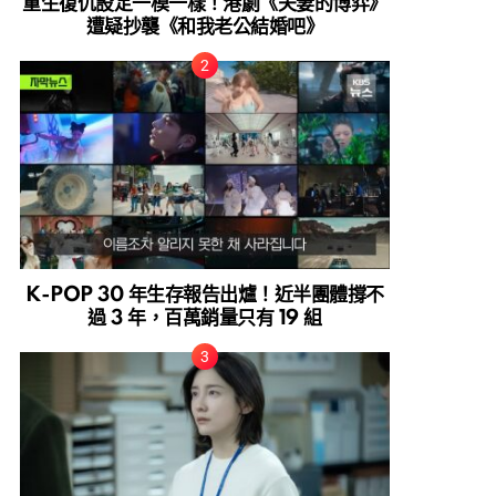
重生復仇設定一模一樣！港劇《夫妻的博弈》
遭疑抄襲《和我老公結婚吧》
K-POP 30 年生存報告出爐！近半團體撐不
過 3 年，百萬銷量只有 19 組