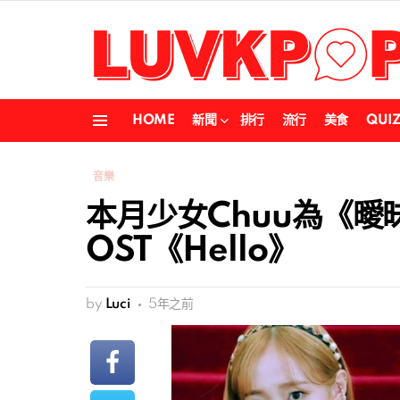
HOME
新聞
排行
流行
美食
QUI
Menu
音樂
本月少女Chuu為《曖
OST《Hello》
by
Luci
5年之前