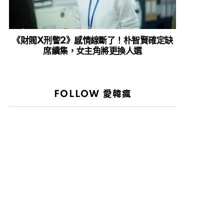
《財閥X刑警2》感情線斷了！朴智賢確定缺
席續集，女主角將更換人選
FOLLOW 愛韓瘋