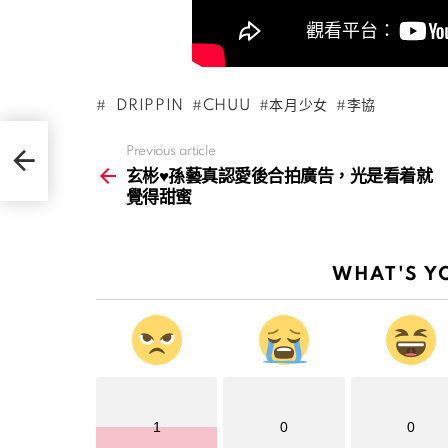
DRIPPIN
CHUU
本月少女
李協
就覺
Previous article
See
more
玄彬♥孫藝真認愛後合拍廣告，光是看着就
覺得甜蜜
WHAT'S Y
1
0
0