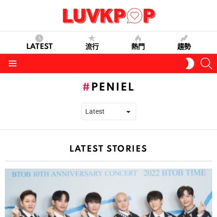
LATEST
流行
熱門
趨勢
S
SWITC
SKIN
Menu
PENIEL
LATEST STORIES