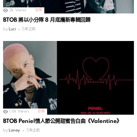
2k
Views
音樂
BTOB 將以小分隊 8 月底攜新專輯回歸
by
Luci
5年之前
1.6k
Views
音樂
BTOB Peniel情人節公開甜蜜告白曲《Valentine》
by
Laney
5年之前