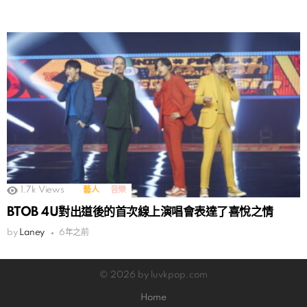
1.7k
Views
藝人
音樂
BTOB 4U對出道後的首次線上演唱會表達了喜悅之情
by
Laney
6年之前
© 2026 by luvkpop.com
Home