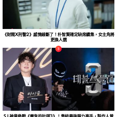
《財閥X刑警2》感情線斷了！朴智賢確定缺席續集，女主角將
更換人選
SJ 神童參戰《魔鬼的計謀3》！集結最強腦力高手，製作人曾