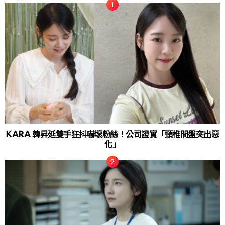
KARA 韓昇延雙手狂抖嚇壞粉絲！公司證實「頸椎間盤突出惡
化」