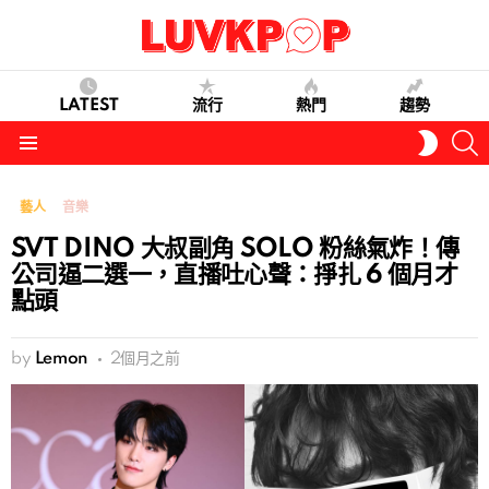
LATEST
流行
熱門
趨勢
S
SWITC
SKIN
Menu
藝人
音樂
SVT DINO 大叔副角 SOLO 粉絲氣炸！傳
公司逼二選一，直播吐心聲：掙扎 6 個月才
點頭
by
Lemon
2個月之前