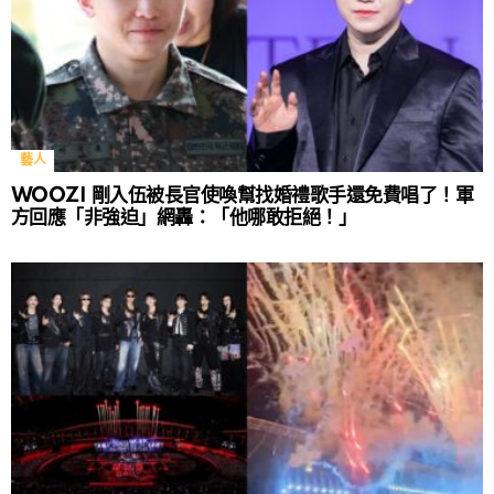
藝人
WOOZI 剛入伍被長官使喚幫找婚禮歌手還免費唱了！軍
方回應「非強迫」網轟：「他哪敢拒絕！」