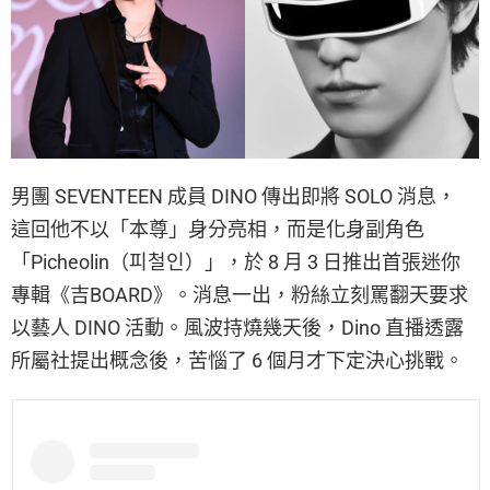
男團 SEVENTEEN 成員 DINO 傳出即將 SOLO 消息，
這回他不以「本尊」身分亮相，而是化身副角色
「Picheolin（피철인）」，於 8 月 3 日推出首張迷你
專輯《吉BOARD》。消息一出，粉絲立刻罵翻天要求
以藝人 DINO 活動。風波持燒幾天後，Dino 直播透露
所屬社提出概念後，苦惱了 6 個月才下定決心挑戰。