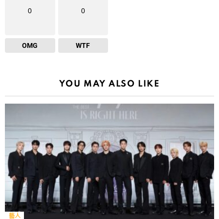
0
0
OMG
WTF
YOU MAY ALSO LIKE
藝人