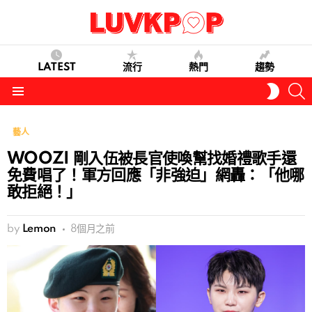
LATEST
流行
熱門
趨勢
S
SWITC
SKIN
Menu
藝人
WOOZI 剛入伍被長官使喚幫找婚禮歌手還
免費唱了！軍方回應「非強迫」網轟：「他哪
敢拒絕！」
by
Lemon
8個月之前