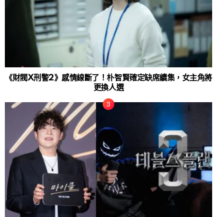
《財閥X刑警2》感情線斷了！朴智賢確定缺席續集，女主角將
更換人選