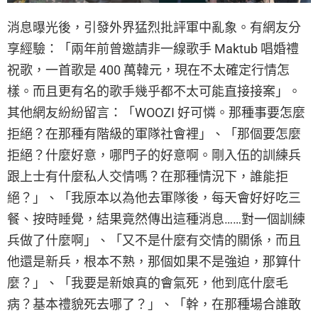
消息曝光後，引發外界猛烈批評軍中亂象。有網友分
享經驗：「兩年前曾邀請非一線歌手 Maktub 唱婚禮
祝歌，一首歌是 400 萬韓元，現在不太確定行情怎
樣。而且更有名的歌手幾乎都不太可能直接接案」。
其他網友紛紛留言：「WOOZI 好可憐。那種事要怎麼
拒絕？在那種有階級的軍隊社會裡」、「那個要怎麼
拒絕？什麼好意，哪門子的好意啊。剛入伍的訓練兵
跟上士有什麼私人交情嗎？在那種情況下，誰能拒
絕？」、「我原本以為他去軍隊後，每天會好好吃三
餐、按時睡覺，結果竟然傳出這種消息……對一個訓練
兵做了什麼啊」、「又不是什麼有交情的關係，而且
他還是新兵，根本不熟，那個如果不是強迫，那算什
麼？」、「我要是新娘真的會氣死，他到底什麼毛
病？基本禮貌死去哪了？」、「幹，在那種場合誰敢