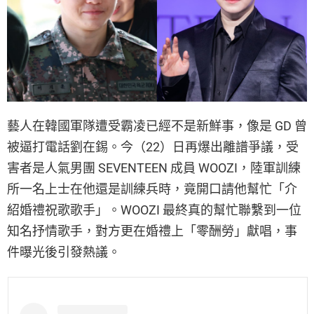
藝人在韓國軍隊遭受霸凌已經不是新鮮事，像是 GD 曾
被逼打電話劉在錫。今（22）日再爆出離譜爭議，受
害者是人氣男團 SEVENTEEN 成員 WOOZI，陸軍訓練
所一名上士在他還是訓練兵時，竟開口請他幫忙「介
紹婚禮祝歌歌手」。WOOZI 最終真的幫忙聯繫到一位
知名抒情歌手，對方更在婚禮上「零酬勞」獻唱，事
件曝光後引發熱議。