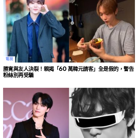
電視
勝寛與友人決裂！親揭「60 萬韓元請客」全是假的，警告
粉絲別再受騙