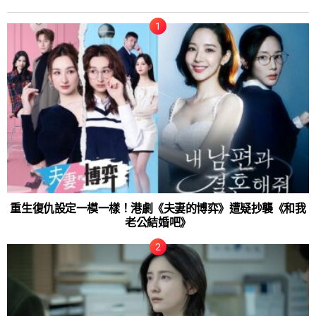
重生復仇設定一模一樣！港劇《夫妻的博弈》遭疑抄襲《和我
老公結婚吧》