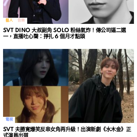
藝人
音樂
SVT DINO 大叔副角 SOLO 粉絲氣炸！傳公司逼二選
一，直播吐心聲：掙扎 6 個月才點頭
電視
SVT 夫勝寛爆笑反串女角再升級！出演新劇《水木金》正
式演員出道