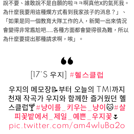
說不要、誰敢說不是自願的啦ㅋㅋ啊真他X的氣死我。
為什麼我要用這種爛方式看到我家孩子的消息？」、
「如果是同一個教育大隊工作的人，新聞一出來情況
會變得非常尷尬吧……各種方面都會變得很為難，所以
為什麼要提出那種請求啊，唉」。
[17'S 우지]
#혤스클럽
우지의 메모장📝부터 오늘의 TMI까지
천재 작곡가 우지와 함께한 즐거웠던 혤
스클럽🍸
#냥이를_키우는_냥이
🐱
#살
피꽃밭에서_제일_예쁜_우지꽃
🌷
pic.twitter.com/am4wluBa2o