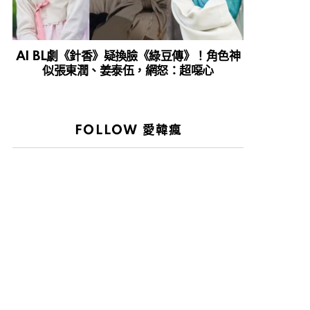
AI BL劇《針香》疑換臉《綠豆傳》！角色神
似張東潤、姜泰伍，網怒：超噁心
FOLLOW 愛韓瘋