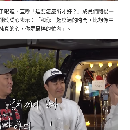
了眼眶，直呼「這要怎麼辦才好？」成員們隨後一
鍾旼暖心表示：「和你一起度過的時間，比想像中
純真的心，你是最棒的忙內」。