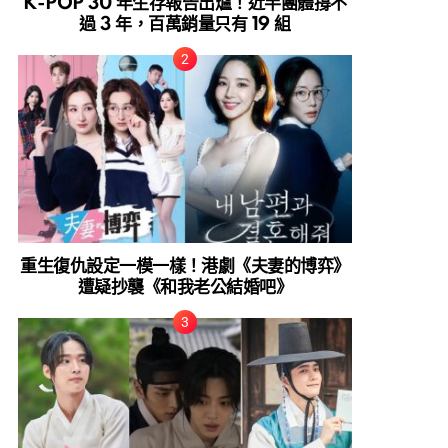
K-POP 30 年生存報告出爐！近半團體撐不
過 3 年，百萬銷量只有 19 組
重生復仇設定一模一樣！港劇《夫妻的博弈》
遭疑抄襲《和我老公結婚吧》