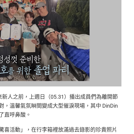
來新人之前，上週日（05.31）播出成員們為離開節
，溫馨氣氛瞬間變成大型催淚現場，其中 DinDin
了直呼鼻酸。
驚喜活動」，在行李箱裡放滿過去錄影的珍貴照片