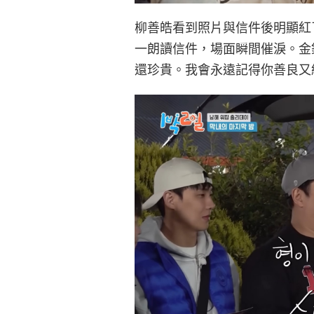
柳善皓看到照片與信件後明顯紅
一朗讀信件，場面瞬間催淚。金
還珍貴。我會永遠記得你善良又