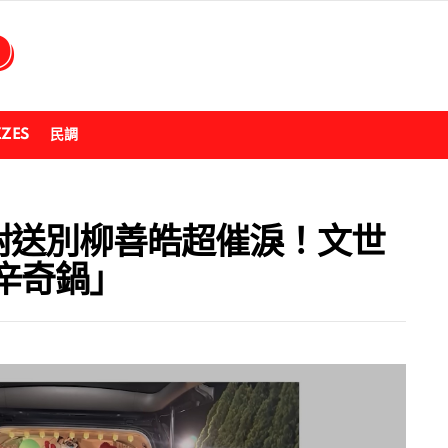
ZZES
民調
對送別柳善皓超催淚！文世
辛奇鍋」