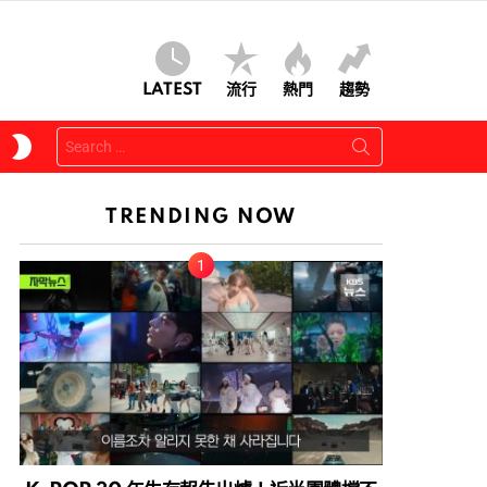
LATEST
流行
熱門
趨勢
Search
SWITCH
for:
SKIN
TRENDING NOW