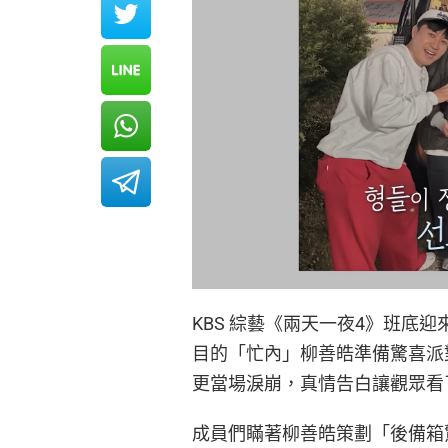
KBS 綜藝《兩天一夜4》班底迎
目的「忙內」柳善皓準備驚喜派對
更當場淚崩，真情告白讓觀眾看
成員們瞞著柳善皓策劃「後備箱