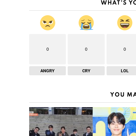
WHAT'S Y
0
0
0
ANGRY
CRY
LOL
YOU MA