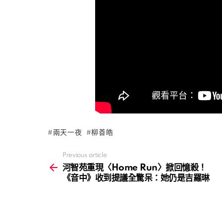
兩天一夜
柳善皓
Previous article
See
more
河智苑重現〈Home Run〉掀回憶殺！
《音中》收到提議全驚呆：她仍是吉羅琳