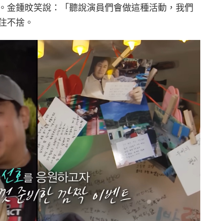
。金鍾旼笑說：「聽說演員們會做這種活動，我們
住不捨。