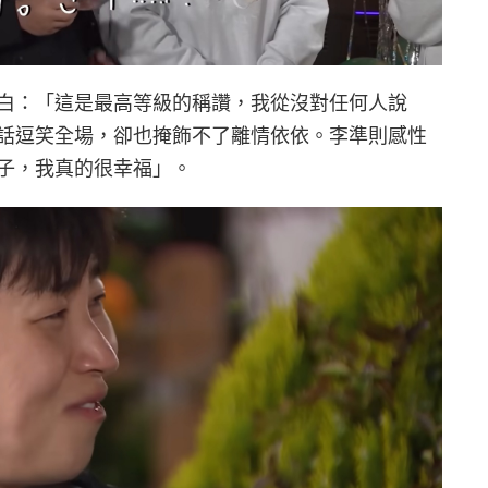
白：「這是最高等級的稱讚，我從沒對任何人說
話逗笑全場，卻也掩飾不了離情依依。李準則感性
子，我真的很幸福」。