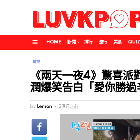
HOME
新聞
排行
流行
美食
QUI
Menu
電視
《兩天一夜4》驚喜派
潤爆笑告白「愛你勝過
by
Lemon
2個月之前