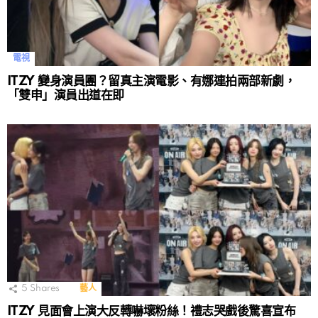
電視
ITZY 變身演員團？留真主演電影、有娜連拍兩部新劇，
「雙申」演員出道在即
5
Shares
藝人
ITZY 見面會上演大反轉嚇壞粉絲！禮志哭戲後驚喜宣布