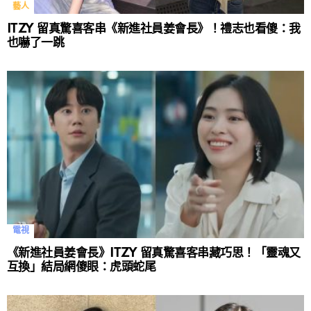
藝人
ITZY 留真驚喜客串《新進社員姜會長》！禮志也看傻：我
也嚇了一跳
電視
《新進社員姜會長》ITZY 留真驚喜客串藏巧思！「靈魂又
互換」結局網傻眼：虎頭蛇尾