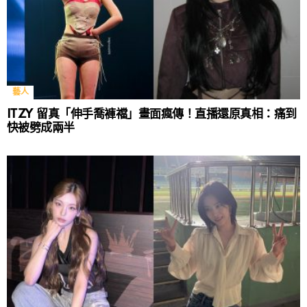
藝人
ITZY 留真「伸手喬褲襠」畫面瘋傳！直播還原真相：痛到
快被劈成兩半