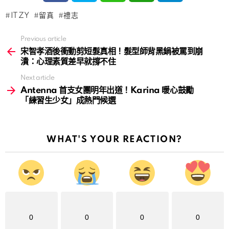
ITZY
留真
禮志
Previous article
See
more
宋智孝酒後衝動剪短髮真相！髮型師背黑鍋被罵到崩
潰：心理素質差早就撐不住
Next article
Antenna 首支女團明年出道！Karina 暖心鼓勵
「練習生少女」成熱門候選
WHAT'S YOUR REACTION?
0
0
0
0