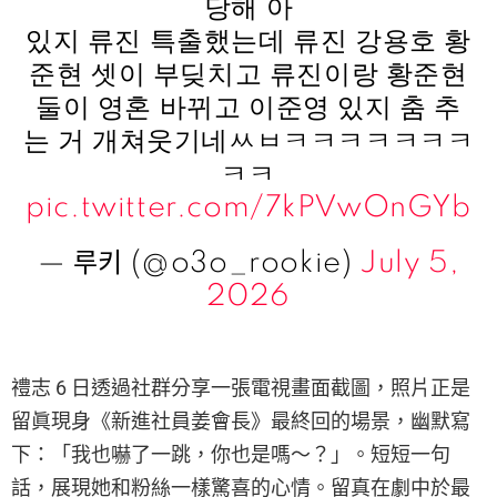
당해 아
있지 류진 특출했는데 류진 강용호 황
준현 셋이 부딪치고 류진이랑 황준현
둘이 영혼 바뀌고 이준영 있지 춤 추
는 거 개쳐웃기네ㅆㅂㅋㅋㅋㅋㅋㅋㅋ
ㅋㅋ
pic.twitter.com/7kPVwOnGYb
— 루키 (@o3o_rookie)
July 5,
2026
禮志 6 日透過社群分享一張電視畫面截圖，照片正是
留眞現身《新進社員姜會長》最終回的場景，幽默寫
下：「我也嚇了一跳，你也是嗎～？」。短短一句
話，展現她和粉絲一樣驚喜的心情。留真在劇中於最