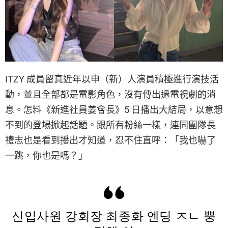
ITZY 成員留真近年以申（新）人演員積極進行演技活
動，並且全部都是電影角色，沒有傳出過電視劇的消
息。怎料《新進社員姜會長》5 日播出大結局，以意想
不到的登場掀起話題。跟所有粉絲一樣，連同團隊長
禮志也是看到播出才知道，忍不住直呼：「我也嚇了
一跳，你也是嗎？」
신입사원 강회장 최종화 엔딩 ㅈㄴ 뿡