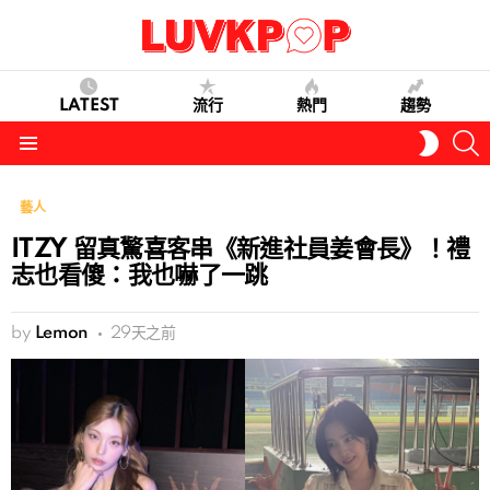
LATEST
流行
熱門
趨勢
S
SWITC
SKIN
Menu
藝人
ITZY 留真驚喜客串《新進社員姜會長》！禮
志也看傻：我也嚇了一跳
by
Lemon
29天之前