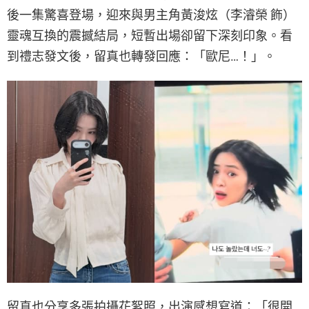
後一集驚喜登場，迎來與男主角黃浚炫（李濬榮 飾）
靈魂互換的震撼結局，短暫出場卻留下深刻印象。看
到禮志發文後，留真也轉發回應：「歐尼…！」。
留真也分享多張拍攝花絮照，出演感想寫道：「很開