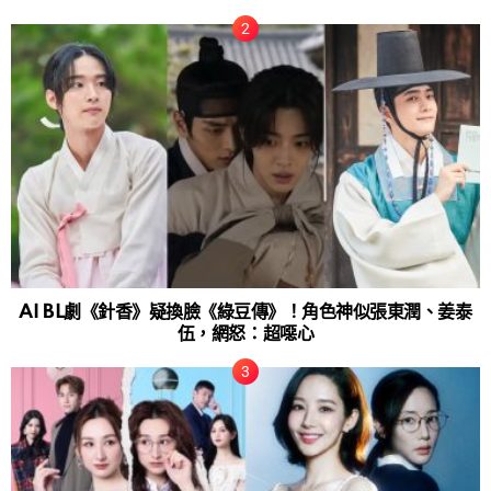
AI BL劇《針香》疑換臉《綠豆傳》！角色神似張東潤、姜泰
伍，網怒：超噁心