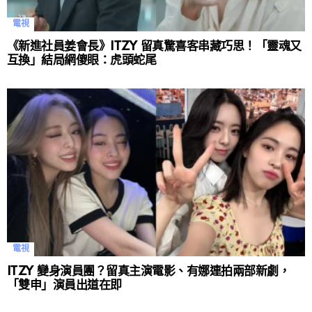
電視
《新進社員姜會長》ITZY 留真驚喜客串藏巧思！「靈魂又
互換」結局網傻眼：虎頭蛇尾
電視
ITZY 變身演員團？留真主演電影、有娜連拍兩部新劇，
「雙申」演員出道在即