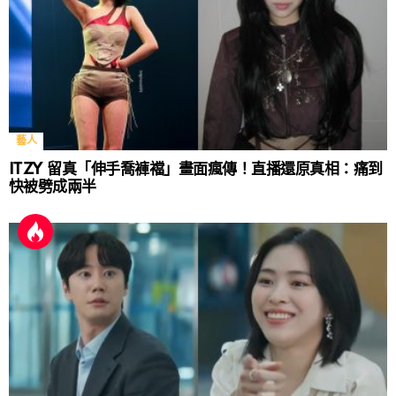
藝人
ITZY 留真「伸手喬褲襠」畫面瘋傳！直播還原真相：痛到
快被劈成兩半