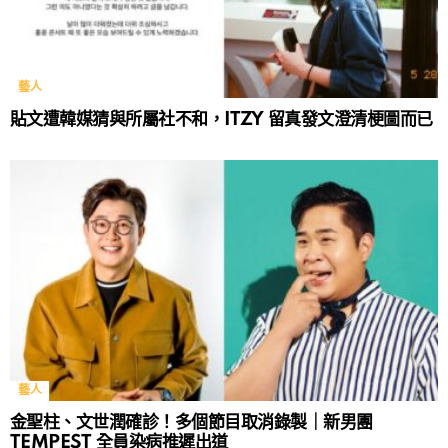
藝人
貼文遭韓媒猜與所屬社不和，ITZY 留真發文澄清梗圖而已
藝人
金聖柱、文世潤確診！多個節目取消錄製｜新男團
TEMPEST 全員染病推遲出道