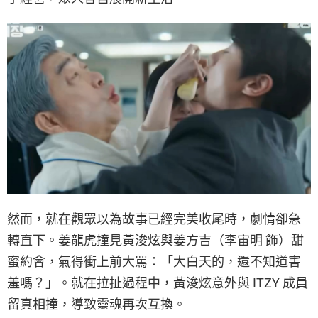
然而，就在觀眾以為故事已經完美收尾時，劇情卻急
轉直下。姜龍虎撞見黃浚炫與姜方吉（李宙明 飾）甜
蜜約會，氣得衝上前大罵：「大白天的，還不知道害
羞嗎？」。就在拉扯過程中，黃浚炫意外與 ITZY 成員
留真相撞，導致靈魂再次互換。