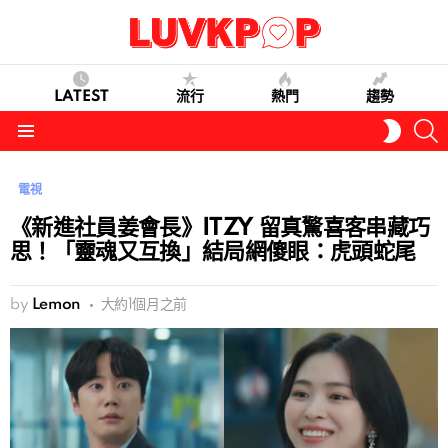
LATEST
流行
熱門
趨勢
S
SWITC
SKIN
Menu
電視
《新進社員姜會長》ITZY 留真驚喜客串藏巧
思！「靈魂又互換」結局網傻眼：虎頭蛇尾
by
Lemon
大約1個月之前