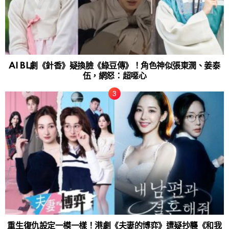
AI BL劇《針香》疑換臉《綠豆傳》！角色神似張東潤、姜泰
伍，網怒：超噁心
重生復仇設定一模一樣！港劇《夫妻的博弈》遭疑抄襲《和我