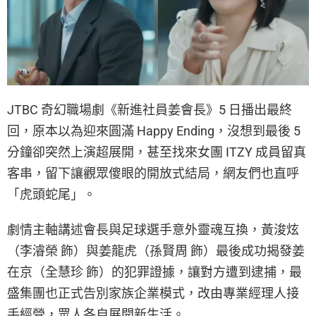
JTBC 奇幻職場劇《新進社員姜會長》5 日播出最終
回，原本以為迎來圓滿 Happy Ending，沒想到最後 5
分鐘卻突然上演超展開，甚至找來女團 ITZY 成員留真
客串，留下讓觀眾傻眼的開放式結局，網友們也直呼
「虎頭蛇尾」。
劇情主軸講述會長與足球選手意外靈魂互換，黃浚炫
（李濬榮 飾）與姜龍虎（孫賢周 飾）最後成功揭發姜
在京（全慧珍 飾）的犯罪證據，讓對方遭到逮捕，最
盛集團也正式告別家族企業模式，改由專業經理人接
手經營，眾人各自展開新生活。