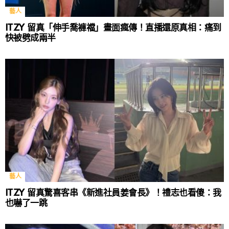
藝人
ITZY 留真「伸手喬褲襠」畫面瘋傳！直播還原真相：痛到
快被劈成兩半
藝人
ITZY 留真驚喜客串《新進社員姜會長》！禮志也看傻：我
也嚇了一跳