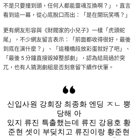
不是只要撞到頭，任何人都能靈魂互換啊？」，直言
看到這一幕，從心底脫口而出：「是在開玩笑嗎？」
更有網友形容與《財閥家的小兒子》一樣「虎頭蛇
尾」，不少網友留言表示：「前面都收得很好，最後
到底在演什麼？」、「這種橋段放彩蛋就好了吧」、
「最後 5 分鐘直接毀掉整部劇」，認為結局過於突
兀，也有人猜測劇組是否刻意留下續作伏筆。
신입사원 강회장 최종화 엔딩 ㅈㄴ 뿡
당해 아
있지 류진 특출했는데 류진 강용호 황
준현 셋이 부딪치고 류진이랑 황준현