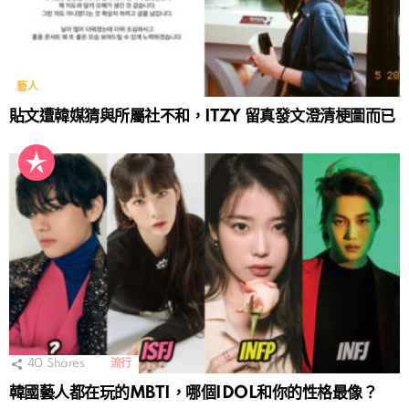
藝人
貼文遭韓媒猜與所屬社不和，ITZY 留真發文澄清梗圖而已
40
Shares
流行
韓國藝人都在玩的MBTI，哪個IDOL和你的性格最像？