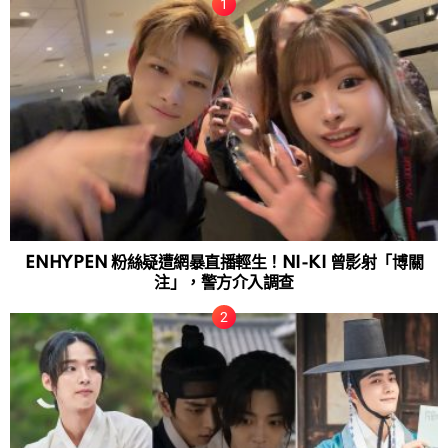
ENHYPEN 粉絲疑遭網暴直播輕生！NI-KI 曾影射「博關
注」，警方介入調查