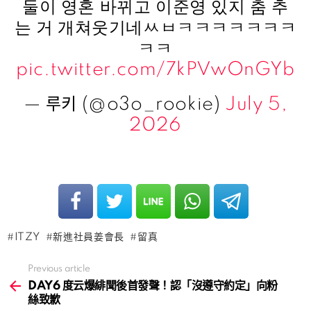
둘이 영혼 바뀌고 이준영 있지 춤 추
는 거 개쳐웃기네ㅆㅂㅋㅋㅋㅋㅋㅋㅋ
ㅋㅋ
pic.twitter.com/7kPVwOnGYb
— 루키 (@o3o_rookie)
July 5,
2026
ITZY
新進社員姜會長
留真
Previous article
See
more
DAY6 度云爆緋聞後首發聲！認「沒遵守約定」向粉
絲致歉