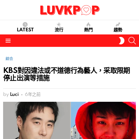
LATEST
流行
熱門
趨勢
S
SWITC
SKIN
Menu
綜合
KBS對因違法或不道德行為藝人，采取限期
停止出演等措施
by
Luci
6年之前