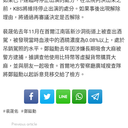
如果已下達臨時停止出演的處分，在法院判決出來之
前，KBS將維持停止出演的處分。如果事後出現解除
理由，將通過再審議決定是否解除。
裴晟佑去年11月在首爾江南區新沙洞街道上被查出酒
駕，被發現當時血液中的酒精濃度為0.08%以上，處於
吊銷駕照的水平。鄭鎰勳去年因涉嫌長期吸食大麻被
警方逮捕，據調查他使用比特幣等虛擬貨幣購買大
麻，並與朋友一起吸食。首爾地方警察廳廣域搜查隊
將鄭鎰勳以起訴意見移交給了檢方。
裴晟佑
鄭鎰勳
Previous article
See