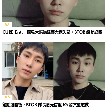
藝人
CUBE Ent.：因吸大麻嫌疑讓大家失望，BTOB 鎰勳退團
藝人
鎰勳退團後，BTOB 隊長恩光首度 IG 發文並道歉