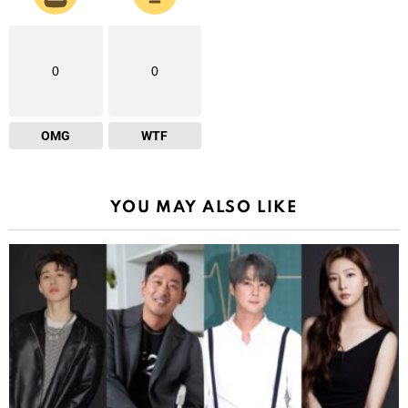
0
0
OMG
WTF
YOU MAY ALSO LIKE