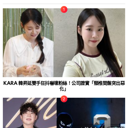
KARA 韓昇延雙手狂抖嚇壞粉絲！公司證實「頸椎間盤突出惡
化」