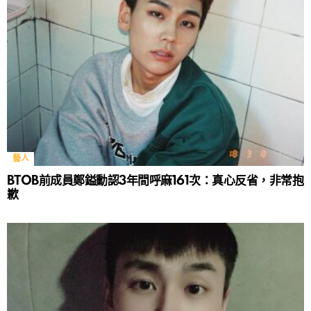
藝人
BTOB前成員鄭鎰勳認3年間呼麻161次：真心反省，非常抱
歉