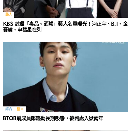
藝人
KBS 封殺「毒品、酒駕」藝人名單曝光！河正宇、B.I、金
賽綸、申彗星在列
綜合
藝人
BTOB前成員鄭鎰勳長期吸毒，被判處入獄兩年