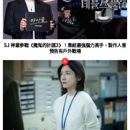
SJ 神童參戰《魔鬼的計謀3》！集結最強腦力高手，製作人曾
預告有戶外戰場