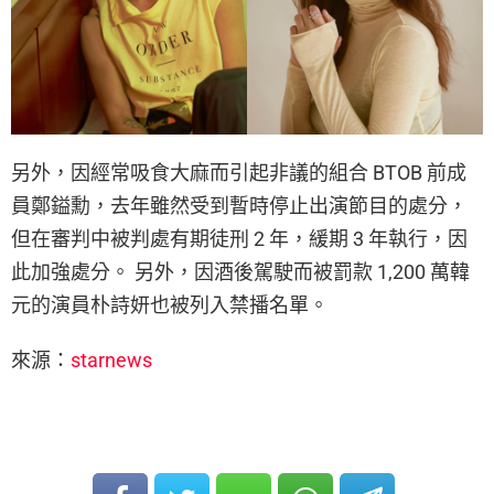
另外，因經常吸食大麻而引起非議的組合 BTOB 前成
員鄭鎰勳，去年雖然受到暫時停止出演節目的處分，
但在審判中被判處有期徒刑 2 年，緩期 3 年執行，因
此加強處分。 另外，因酒後駕駛而被罰款 1,200 萬韓
元的演員朴詩妍也被列入禁播名單。
來源：
starnews