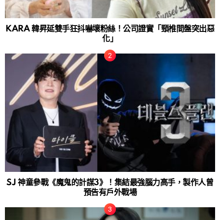
KARA 韓昇延雙手狂抖嚇壞粉絲！公司證實「頸椎間盤突出惡
化」
SJ 神童參戰《魔鬼的計謀3》！集結最強腦力高手，製作人曾
預告有戶外戰場