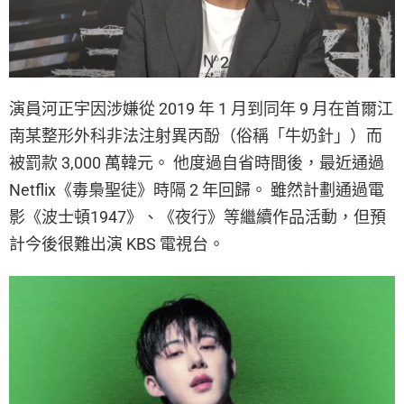
演員河正宇因涉嫌從 2019 年 1 月到同年 9 月在首爾江
南某整形外科非法注射異丙酚（俗稱「牛奶​針」）而
被罰款 3,000 萬韓元。 他度過自省時間後，最近通過
Netflix《毒梟聖徒》時隔 2 年回歸。 雖然計劃通過電
影《波士頓1947》、《夜行》等繼續作品活動，但預
計今後很難出演 KBS 電視台。