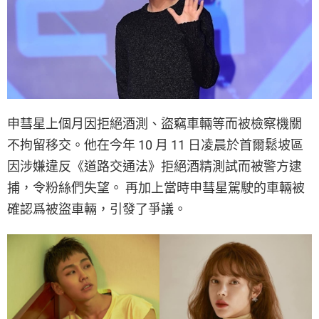
申彗星上個月因拒絕酒測、盜竊車輛等而被檢察機關
不拘留移交。他在今年 10 月 11 日凌晨於首爾鬆坡區
因涉嫌違反《道路交通法》拒絕酒精測試而被警方逮
捕，令粉絲們失望。 再加上當時申彗星駕駛的車輛被
確認爲被盜車輛，引發了爭議。