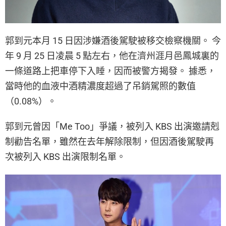
郭到元本月 15 日因涉嫌酒後駕駛被移交檢察機關。 今
年 9 月 25 日凌晨 5 點左右，他在濟州涯月邑鳳城裏的
一條道路上把車停下入睡，因而被警方揭發。 據悉，
當時他的血液中酒精濃度超過了吊銷駕照的數值
（0.08%）。
郭到元曾因「Me Too」爭議，被列入 KBS 出演邀請剋
制勸告名單，雖然在去年解除限制，但因酒後駕駛再
次被列入 KBS 出演限制名單。