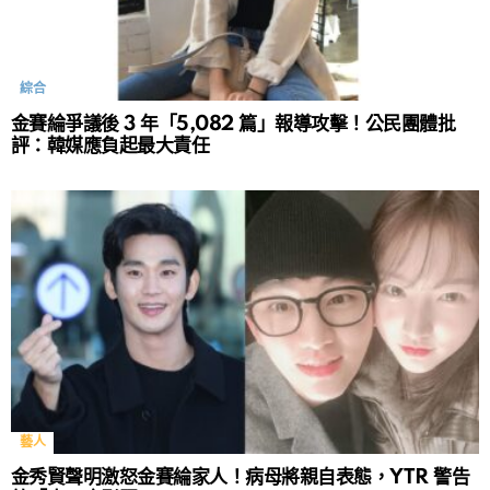
綜合
金賽綸爭議後 3 年「5,082 篇」報導攻擊！公民團體批
評：韓媒應負起最大責任
藝人
金秀賢聲明激怒金賽綸家人！病母將親自表態，YTR 警告