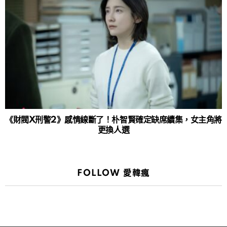
《財閥X刑警2》感情線斷了！朴智賢確定缺席續集，女主角將
更換人選
FOLLOW 愛韓瘋