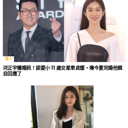
藝人
河正宇爆婚訊！認愛小 11 歲女星車貞媛，傳今夏完婚他親
自回應了