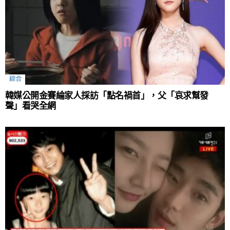
綜合
韓媒公開金賽綸家人採訪「點名禍首」，父「哀求幫發
聲」看哭全網