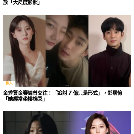
放「大尺度影照」
藝人
金秀賢金賽綸曾交往！「追討 7 億只是形式」，鄰居憶
「她經常坐樓梯哭」