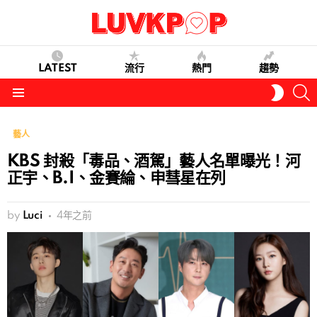
LATEST
流行
熱門
趨勢
S
SWITC
SKIN
Menu
藝人
KBS 封殺「毒品、酒駕」藝人名單曝光！河
正宇、B.I、金賽綸、申彗星在列
by
Luci
4年之前