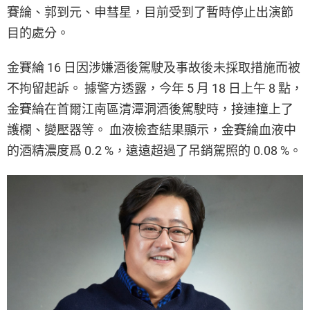
賽綸、郭到元、申彗星，目前受到了暫時停止出演節
目的處分。
金賽綸 16 日因涉嫌酒後駕駛及事故後未採取措施而被
不拘留起訴。 據警方透露，今年 5 月 18 日上午 8 點，
金賽綸在首爾江南區清潭洞酒後駕駛時，接連撞上了
護欄、變壓器等。 血液檢查結果顯示，金賽綸血液中
的酒精濃度爲 0.2 %，遠遠超過了吊銷駕照的 0.08 %。