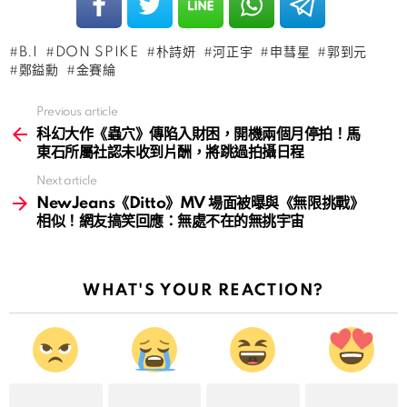
B.I
DON SPIKE
朴詩妍
河正宇
申彗星
郭到元
鄭鎰勳
金賽綸
Previous article
See
more
科幻大作《蟲穴》傳陷入財困，開機兩個月停拍！馬
東石所屬社認未收到片酬，將跳過拍攝日程
Next article
NewJeans《Ditto》MV 場面被曝與《無限挑戰》
相似！網友搞笑回應：無處不在的無挑宇宙
WHAT'S YOUR REACTION?