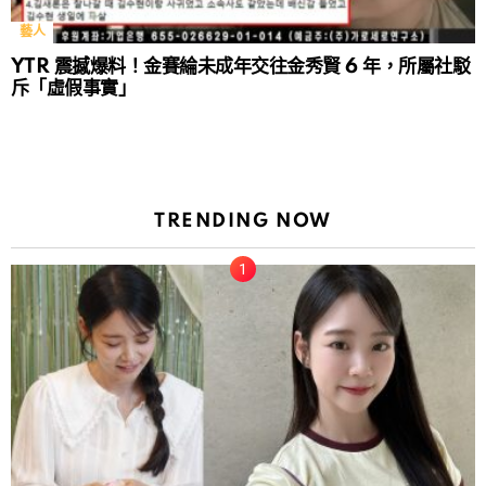
藝人
YTR 震撼爆料！金賽綸未成年交往金秀賢 6 年，所屬社駁
斥「虛假事實」
TRENDING NOW