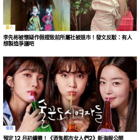
藝人
李先彬被懷疑作假證致前所屬社被退市！發文反駁：有人
想製造爭議吧
電視
預定 12 月初續攤！《酒鬼都市女人們2》新海報公開