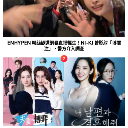
ENHYPEN 粉絲疑遭網暴直播輕生！NI-KI 曾影射「博關
注」，警方介入調查