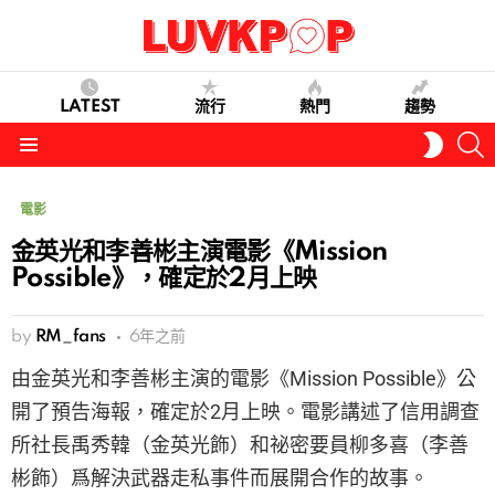
LATEST
流行
熱門
趨勢
S
SWITC
SKIN
Menu
電影
金英光和李善彬主演電影《Mission
Possible》，確定於2月上映
by
RM_fans
6年之前
由金英光和李善彬主演的電影《Mission Possible》公
開了預告海報，確定於2月上映。電影講述了信用調查
所社長禹秀韓（金英光飾）和祕密要員柳多喜（李善
彬飾）爲解決武器走私事件而展開合作的故事。