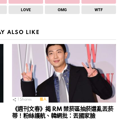
LOVE
OMG
WTF
Y ALSO LIKE
1
Shares
藝人
《週刊文春》揭 RM 禁菸區抽菸還亂丟菸
蒂！粉絲護航、韓網批：丟國家臉