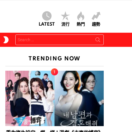
LATEST
流行
熱門
趨勢
Search
SWITCH
for:
SKIN
TRENDING NOW