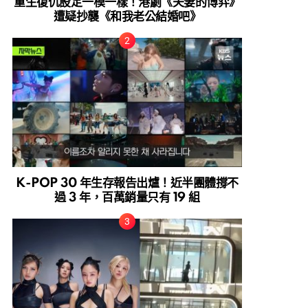
重生復仇設定一模一樣！港劇《夫妻的博弈》
遭疑抄襲《和我老公結婚吧》
K-POP 30 年生存報告出爐！近半團體撐不
過 3 年，百萬銷量只有 19 組