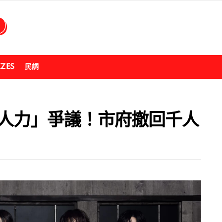
ZZES
民調
費人力」爭議！市府撤回千人