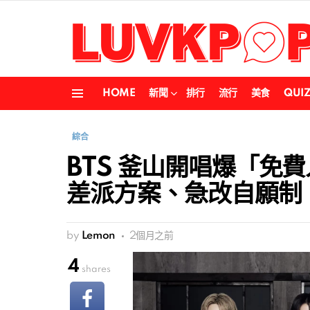
HOME
新聞
排行
流行
美食
QUI
Menu
綜合
BTS 釜山開唱爆「免
差派方案、急改自願制
by
Lemon
2個月之前
4
shares