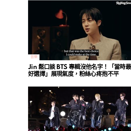
音樂
Jin 鬆口談 BTS 專輯沒他名字！「當時
好選擇」展現氣度，粉絲心疼抱不平