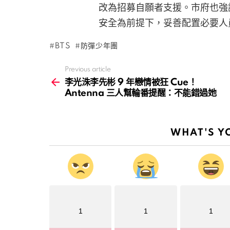
改為招募自願者支援。市府也強
安全為前提下，妥善配置必要人
BTS
防彈少年團
Previous article
See
more
李光洙李先彬 9 年戀情被狂 Cue！
Antenna 三人幫輪番提醒：不能錯過她
WHAT'S Y
1
1
1