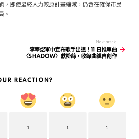
調，即使最終人力較原計畫縮減，仍會在確保市民
員。
Next article
李宰煜軍中宣布歌手出道！11 日推單曲
〈SHADOW〉獻粉絲，收錄曲親自創作
OUR REACTION?
1
1
1