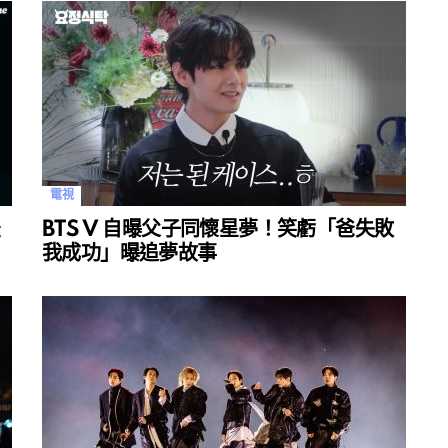
電視
最
BTS V 自曝父子同懷星夢！笑虧「爸失敗
我成功」曝追夢故事