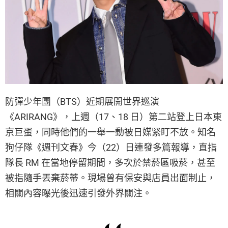
防彈少年團（BTS）近期展開世界巡演
《ARIRANG》，上週（17、18 日）第二站登上日本東
京巨蛋，同時他們的一舉一動被日媒緊盯不放。知名
狗仔隊《週刊文春》今（22）日連發多篇報導，直指
隊長 RM 在當地停留期間，多次於禁菸區吸菸，甚至
被指隨手丟棄菸蒂。現場曾有保安與店員出面制止，
相關內容曝光後迅速引發外界關注。