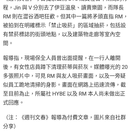
程，Jin 與 V 分別去了伊豆溫泉、讀賣樂園，而隊長
RM 則在澀谷酒吧狂歡。但其中一篇將矛頭直指 RM，
被拍到在明確標示「禁止吸菸」的區域抽菸，包括設
有禁菸標誌的街頭地點，以及建築物走廊等室內空
間。
報導指，現場保全人員曾出面提醒，在一行人離開
後，有女性店員蹲下清理菸蒂與菸灰。媒體曝光的 20
多張照片中，可見 RM 與友人吸菸畫面，以及一旁疑
似員工跪地清掃的身影。畫面在網路上迅速流傳，截
至目前為止，所屬社 HYBE 以及 RM 本人尚未做出正
式回應。
（注：《週刊文春》報導為付費文章，圖片來自社群
分享）