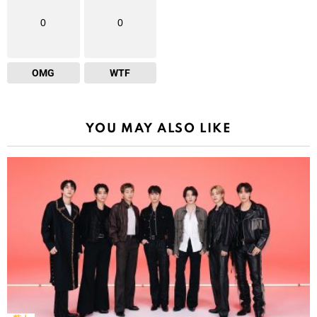
0
0
OMG
WTF
YOU MAY ALSO LIKE