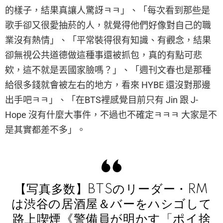
的樣子，結果真讓人驚訝ㅋㅋ」、「每次看到那些是
歌手卻又很愛抽菸的人，就覺得他們好像對自己的職
業沒有熱情」、「平常裝得很有知識、有觀念，結果
卻無視公共道德做這種事還被抓包，真的有點可悲
欸，這不就是丟國家臉嗎？」、「週刊文春也是那種
給很多錢就會被左右的地方，看來 HYBE 還沒對那邊
出手吧ㅋㅋ」、「在BTS裡感覺目前只有 Jin 跟 J-
Hope 沒有什麼大事件，不過也不確定ㅋㅋㅋ 大家是不
是其實都差不多」。
【写真多数】BTSのリーダー・RM
は渋谷の居酒屋＆バーをハシゴして
路上喫煙《警備員が明かす「ポイ捨