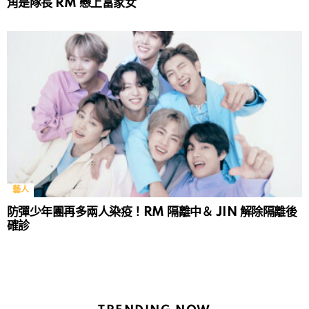
角是隊長 RM 戀上富家女
藝人
防彈少年團再多兩人染疫！RM 隔離中＆ JIN 解除隔離後
確診