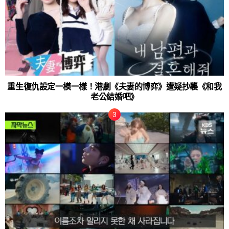
重生復仇設定一模一樣！港劇《夫妻的博弈》遭疑抄襲《和我
老公結婚吧》