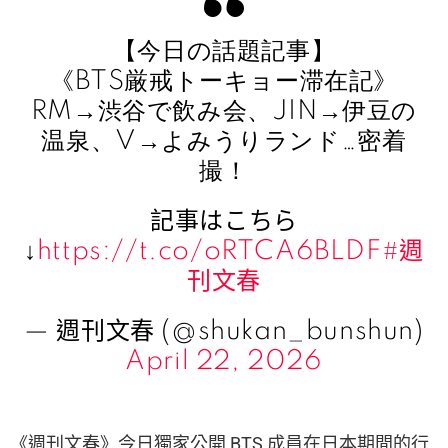
【今日の話題記事】
《BTS厳戒トーキョー滞在記》
RM→渋谷で飲み会、JIN→伊豆の
温泉、V→よみうりランド…密着
撮！
記事はこちら
↓
https://t.co/oRTCA6BLDF
#週
刊文春
— 週刊文春 (@shukan_bunshun)
April 22, 2026
《週刊文春》今日獨家公開 BTS 成員在日本期間的行