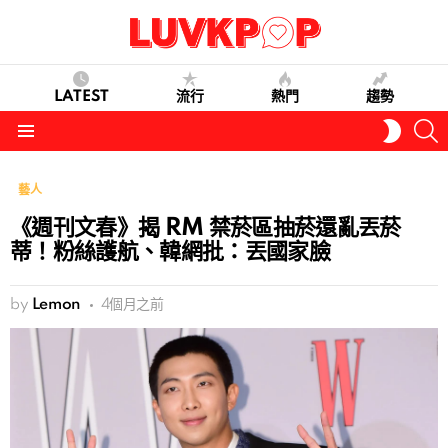
LATEST
流行
熱門
趨勢
S
SWITC
SKIN
Menu
藝人
《週刊文春》揭 RM 禁菸區抽菸還亂丟菸
蒂！粉絲護航、韓網批：丟國家臉
by
Lemon
4個月之前