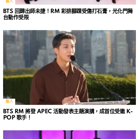
藝人
BTS 回歸出師未捷！RM 彩排腳踝受傷打石膏，光化門舞
台動作受限
藝人
BTS RM 將登 APEC 活動發表主題演講，成首位受邀 K-
POP 歌手！