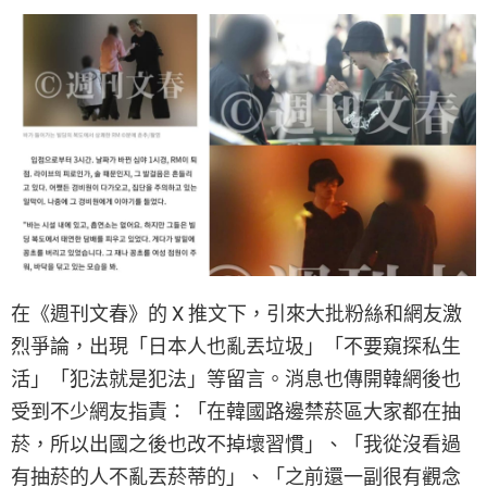
在《週刊文春》的 X 推文下，引來大批粉絲和網友激
烈爭論，出現「日本人也亂丟垃圾」「不要窺探私生
活」「犯法就是犯法」等留言。消息也傳開韓網後也
受到不少網友指責：「在韓國路邊禁菸區大家都在抽
菸，所以出國之後也改不掉壞習慣」、「我從沒看過
有抽菸的人不亂丟菸蒂的」、「之前還一副很有觀念