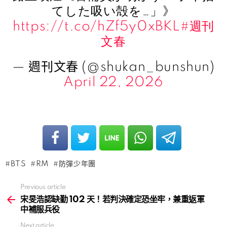
てした吸い殻を…」》
https://t.co/hZf5y0xBKL
#週刊
文春
— 週刊文春 (@shukan_bunshun)
April 22, 2026
BTS
RM
防彈少年團
Previous article
See
more
宋旻浩認缺勤 102 天！若判決確定恐坐牢，兼重返軍
中補服兵役
Next article