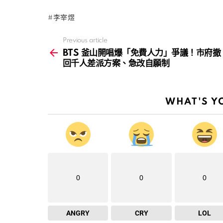
李宰煜
Previous article
See
more
BTS 釜山開唱爆「免費人力」爭議！市府撤
回千人差派方案、急改自願制
WHAT'S Y
0
0
0
ANGRY
CRY
LOL