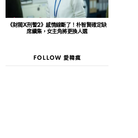
《財閥X刑警2》感情線斷了！朴智賢確定缺
席續集，女主角將更換人選
FOLLOW 愛韓瘋