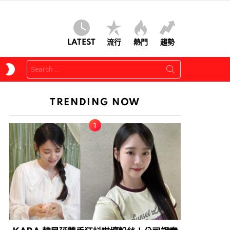
LATEST
流行
熱門
趨勢
Search
SWITCH
for:
SKIN
TRENDING NOW