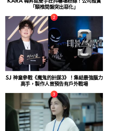
KARA 韓昇延雙手狂抖嚇壞粉絲！公司證實
「頸椎間盤突出惡化」
SJ 神童參戰《魔鬼的計謀3》！集結最強腦力
高手，製作人曾預告有戶外戰場