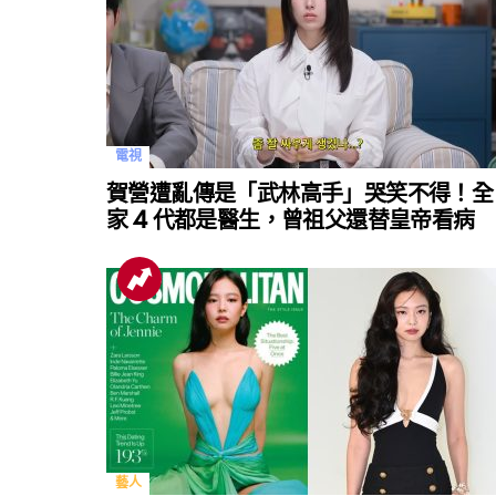
電視
賀營遭亂傳是「武林高手」哭笑不得！全
家 4 代都是醫生，曾祖父還替皇帝看病
藝人