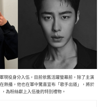
以陸軍現役身分入伍，目前依舊活躍螢幕前，除了主演
》正在熱播，他也在軍中驚喜宣布「歌手出道」，將於
OW〉，為粉絲獻上入伍後的特別禮物。