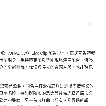
歌〈SHADOW〉Live Clip 預告影片，正式宣告轉戰
造型現身，手持麥克風與樂團現場演奏配合，沉浸
分的全新面貌。僅短短曝光的音源片段，就能聽見
共收錄兩首歌曲，同名主打歌描寫無法走出愛情殘影的
風格唱腔，將如影隨形的思念與後悔詮釋得層次分
發力的聲線。另一首收錄曲〈所有人都經過的季