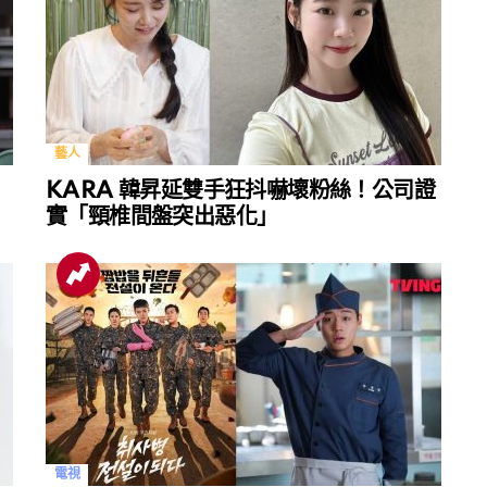
藝人
KARA 韓昇延雙手狂抖嚇壞粉絲！公司證
實「頸椎間盤突出惡化」
電視