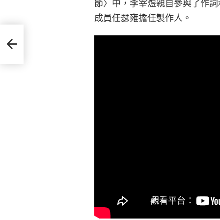
節〉中，李宰煜親自參與了作詞
成員任瑟雍擔任製作人。
府撤