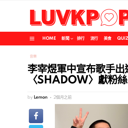
HOME
新聞
排行
流行
美食
QUI
Menu
音樂
李宰煜軍中宣布歌手出道
〈SHADOW〉獻粉
by
Lemon
2個月之前