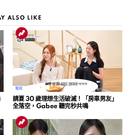
Y ALSO LIKE
電視
舞
請夏 30 歲理想生活破滅！「房車男友」
全落空，Gabee 聽完秒共鳴