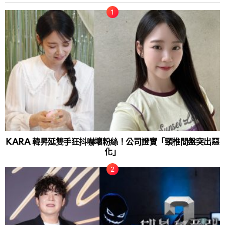
KARA 韓昇延雙手狂抖嚇壞粉絲！公司證實「頸椎間盤突出惡
化」