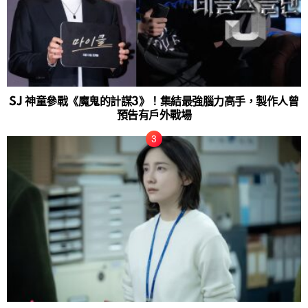
SJ 神童參戰《魔鬼的計謀3》！集結最強腦力高手，製作人曾
預告有戶外戰場