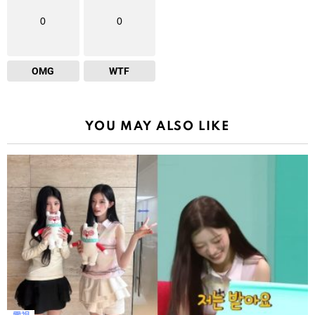
0
0
OMG
WTF
YOU MAY ALSO LIKE