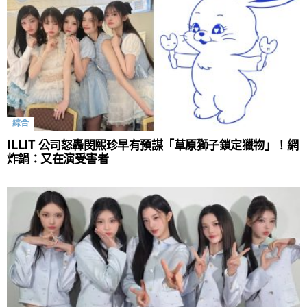
綜合
ILLIT 公司怒轟閔熙珍早有預謀「草原獅子鎖定獵物」！網
炸鍋：又在演受害者