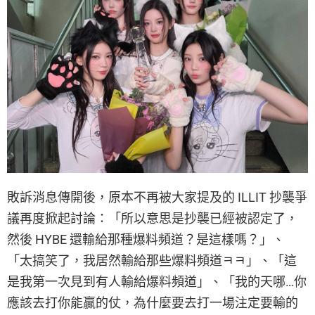
敗訴消息傳開後，原本不再被大家提及的 ILLIT 抄襲爭
議再度掀起討論：「所以意思是抄襲已經被認定了，
然後 HYBE 還輸給那種爆料頻道？是這樣嗎？」、
「太搞笑了，我居然輸給那些爆料頻道ㅋㅋ」、「這
是我第一次見到有人輸給爆料頻道」、「我的天哪…你
應該去打你能贏的仗，為什麼要去打一場注定要輸的