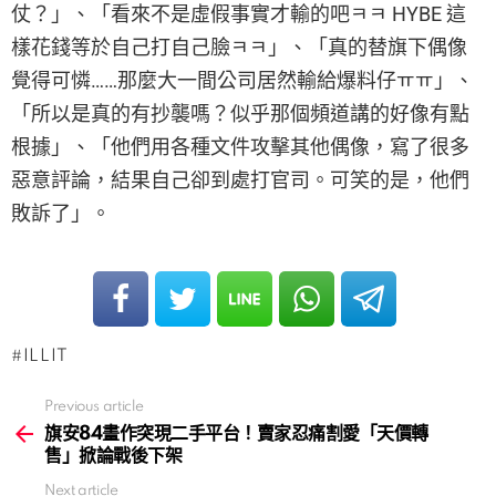
仗？」、「看來不是虛假事實才輸的吧ㅋㅋ HYBE 這
樣花錢等於自己打自己臉ㅋㅋ」、「真的替旗下偶像
覺得可憐……那麼大一間公司居然輸給爆料仔ㅠㅠ」、
「所以是真的有抄襲嗎？似乎那個頻道講的好像有點
根據」、「他們用各種文件攻擊其他偶像，寫了很多
惡意評論，結果自己卻到處打官司。可笑的是，他們
敗訴了」。
ILLIT
Previous article
See
more
旗安84畫作突現二手平台！賣家忍痛割愛「天價轉
售」掀論戰後下架
Next article