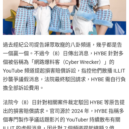
過去經紀公司提告譁眾取寵的八卦頻道，幾乎都是告
一個贏一個。不過今（8）日傳出消息，HYBE 針對多
個被俗稱為「網路爆料客（Cyber Wrecker）」的
YouTube 頻道提起損害賠償訴訟，指控他們散播 ILLIT
抄襲爭議假消息，法院最終駁回請求，HYBE 需自行負
擔全部訴訟費用。
法院今（8）日針對相關案件裁定駁回 HYBE 等原告提
出的損害賠償請求。官司源於 2024 年，HYBE 指稱多
個專門製作爭議話題影片的 YouTuber 持續散布有關
ILLIT 的虛假消息，因此對 7 個頻道提起總額 2 億