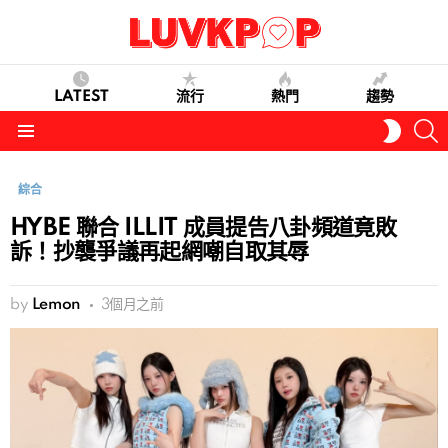
LATEST
流行
熱門
趨勢
S
SWITC
SKIN
Menu
綜合
HYBE 聯合 ILLIT 成員提告八卦頻道竟敗
訴！抄襲爭議再起網嘲自取其辱
by
Lemon
3個月之前