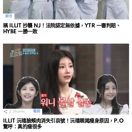
綜合
稱 ILLIT 抄襲 NJ！法院認定無依據，YTR 一審判賠、
HYBE 一勝一敗
2
Shares
電視
ILLIT 沅禧臉頰肉消失引哀號！沅禧親揭瘦身原因，P.O
驚呼：真的瘦很多