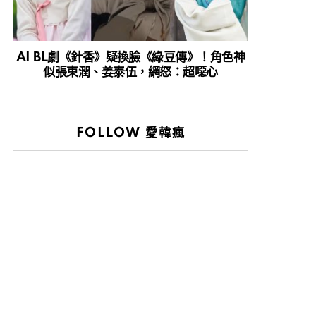
AI BL劇《針香》疑換臉《綠豆傳》！角色神
似張東潤、姜泰伍，網怒：超噁心
FOLLOW 愛韓瘋