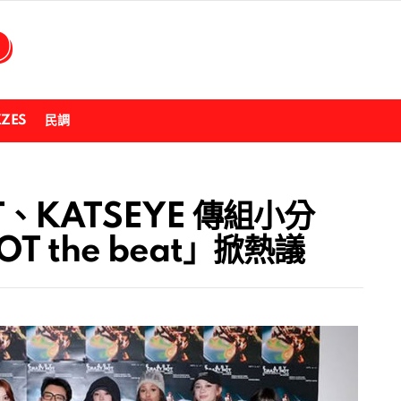
ZZES
民調
IT、KATSEYE 傳組小分
T the beat」掀熱議