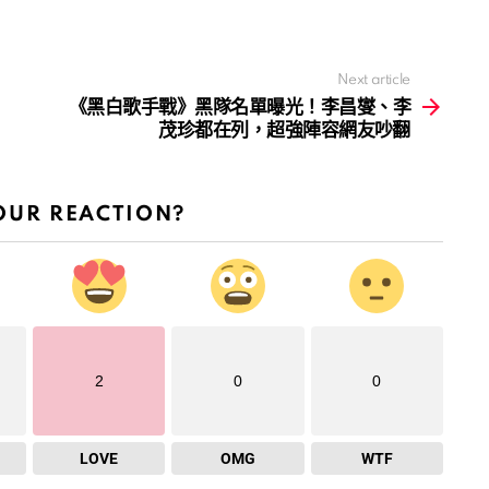
Next article
《黑白歌手戰》黑隊名單曝光！李昌燮、李
茂珍都在列，超強陣容網友吵翻
OUR REACTION?
2
0
0
LOVE
OMG
WTF