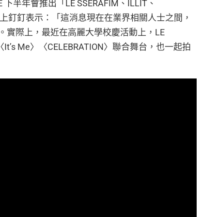
半年會推出「LE SSERAFIM、ILLIT、
還板上釘釘表示：「這消息現在在業界相關人士之間，
。實際上，最近在高麗大學校慶活動上，LE
來了〈It’s Me〉〈CELEBRATION〉聯合舞台，也一起拍