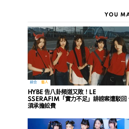
YOU MA
綜合
藝人
HYBE 告八卦頻道又敗！LE
SSERAFIM「實力不足」誹謗案遭駁回
須承擔訟費