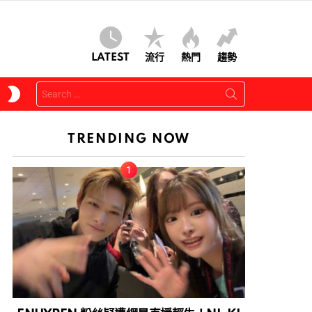
LATEST
流行
熱門
趨勢
Search
SWITCH
for:
SKIN
TRENDING NOW