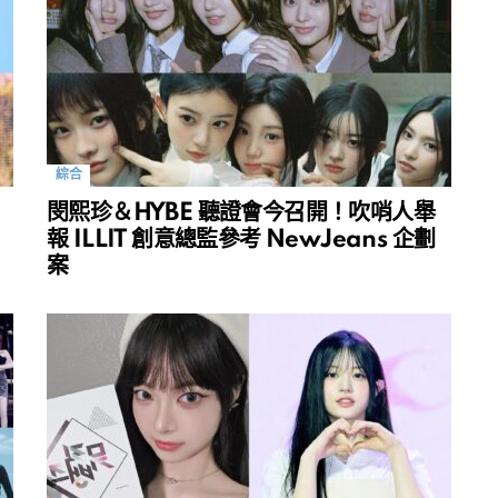
綜合
閔熙珍＆HYBE 聽證會今召開！吹哨人舉
報 ILLIT 創意總監參考 NewJeans 企劃
案