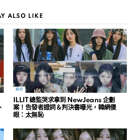
Y ALSO LIKE
綜合
ILLIT 總監哭求拿到 NewJeans 企劃
、
案！告發者證詞＆判決書曝光，韓網傻
眼：太無恥