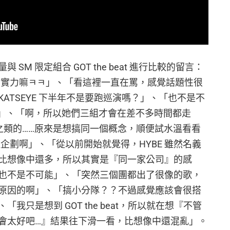
M 限定組合 GOT the beat 進行比較的留言：
起來，那個實力嘛ㅋㅋ」、「看這裡一直在罵，感覺話題性很
ATSEYE 下半年不是要跑巡演嗎？」、「也不是不
」、「啊，所以她們三組才會在差不多時間都走
啡車之類的……原來是想搞同一個概念，順便試水溫看看
t 那種企劃啊」、「從以前開始就覺得，HYBE 雖然名義
比想像中還多，所以其實是『同一家公司』的感
也不是不可能」、「突然三個團都出了很像的歌，
原因的啊」、「搞小分隊？？不過感覺應該會很搭
我只是想到 GOT the beat，所以就在想『不管
會太好吧…』結果往下滑一看，比想像中還混亂」。