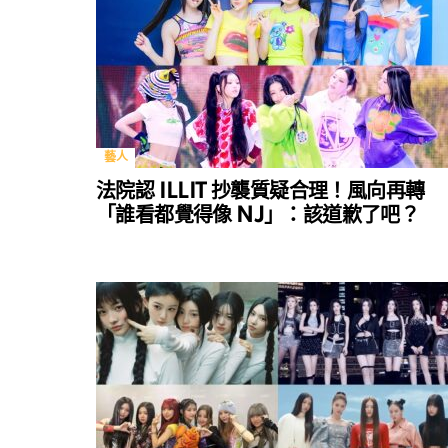
藝人
法院認 ILLIT 抄襲質疑合理！風向再轉
「誰看都覺得像 NJ」：該道歉了吧？