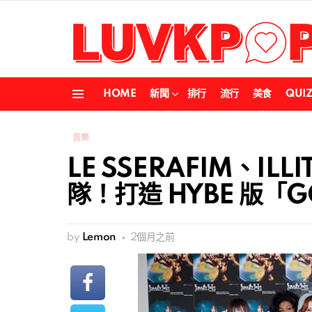
HOME
新聞
排行
流行
美食
QUI
Menu
音樂
LE SSERAFIM、ILL
隊！打造 HYBE 版「GO
by
Lemon
2個月之前