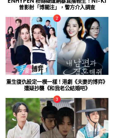
ENHYPEN 粉絲疑遭網暴直播輕生！NI-KI
曾影射「博關注」，警方介入調查
重生復仇設定一模一樣！港劇《夫妻的博弈》
遭疑抄襲《和我老公結婚吧》