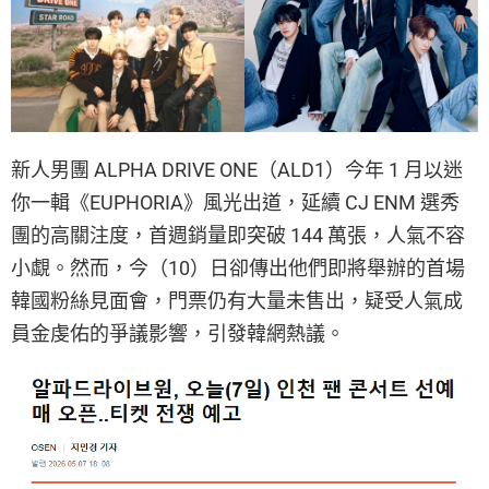
新人男團 ALPHA DRIVE ONE（ALD1）今年 1 月以迷
你一輯《EUPHORIA》風光出道，延續 CJ ENM 選秀
團的高關注度，首週銷量即突破 144 萬張，人氣不容
小覷。然而，今（10）日卻傳出他們即將舉辦的首場
韓國粉絲見面會，門票仍有大量未售出，疑受人氣成
員金虔佑的爭議影響，引發韓網熱議。