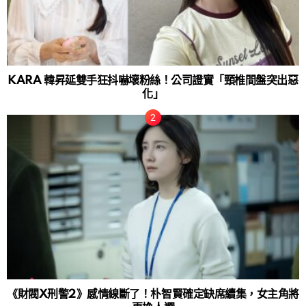
KARA 韓昇延雙手狂抖嚇壞粉絲！公司證實「頸椎間盤突出惡
化」
《財閥X刑警2》感情線斷了！朴智賢確定缺席續集，女主角將