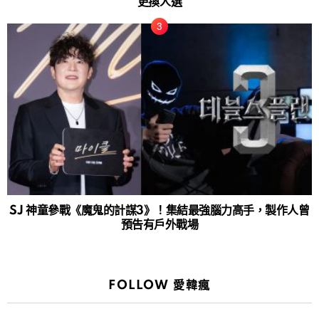
更換人選
SJ 神童參戰《魔鬼的計謀3》！集結最強腦力高手，製作人曾
預告有戶外戰場
FOLLOW 愛韓瘋