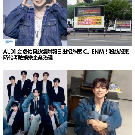
綜合
ALD1 金虔佑粉絲選財報日出招施壓 CJ ENM！粉絲股東
時代考驗娛樂企業治理