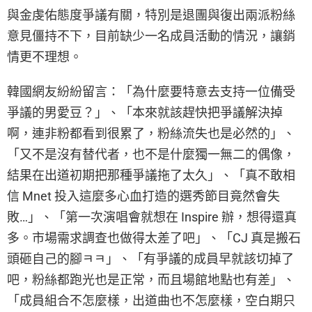
與金虔佑態度爭議有關，特別是退團與復出兩派粉絲
意見僵持不下，目前缺少一名成員活動的情況，讓銷
情更不理想。
韓國網友紛紛留言：「為什麼要特意去支持一位備受
爭議的男愛豆？」、「本來就該趕快把爭議解決掉
啊，連非粉都看到很累了，粉絲流失也是必然的」、
「又不是沒有替代者，也不是什麼獨一無二的偶像，
結果在出道初期把那種爭議拖了太久」、「真不敢相
信 Mnet 投入這麼多心血打造的選秀節目竟然會失
敗…」、「第一次演唱會就想在 Inspire 辦，想得還真
多。市場需求調查也做得太差了吧」、「CJ 真是搬石
頭砸自己的腳ㅋㅋ」、「有爭議的成員早就該切掉了
吧，粉絲都跑光也是正常，而且場館地點也有差」、
「成員組合不怎麼樣，出道曲也不怎麼樣，空白期只