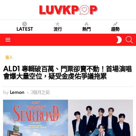
LATEST
流行
熱門
趨勢
S
SWITC
SKIN
Menu
藝人
ALD1 專輯破百萬、門票卻賣不動！首場演唱
會爆大量空位，疑受金虔佑爭議拖累
by
Lemon
3個月之前