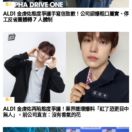
藝人
ALD1 金虔佑態度爭議手寫信致歉！公司認爆粗口屬實、停
工反省團體轉 7 人體制
藝人
ALD1 金虔佑再陷態度爭議！業界連環爆料「紅了恐更目中
無人」，前公司直言：沒有香氣的花