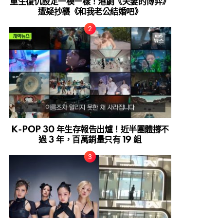
重生復仇設定一模一樣！港劇《夫妻的博弈》
遭疑抄襲《和我老公結婚吧》
K-POP 30 年生存報告出爐！近半團體撐不
過 3 年，百萬銷量只有 19 組