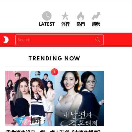
LATEST
流行
熱門
趨勢
Search
SWITCH
for:
SKIN
TRENDING NOW