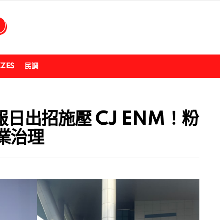
ZZES
民調
報日出招施壓 CJ ENM！粉
業治理