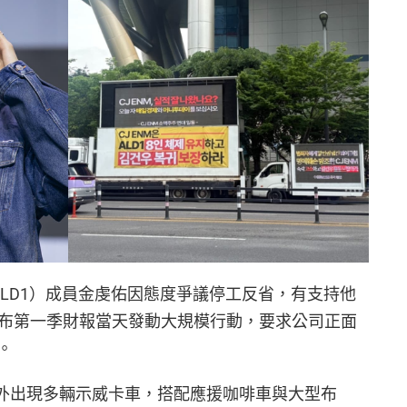
ONE（ALD1）成員金虔佑因態度爭議停工反省，有支持他
M 公布第一季財報當天發動大規模行動，要求公司正面
。
 總部外出現多輛示威卡車，搭配應援咖啡車與大型布