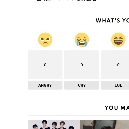
WHAT'S Y
0
0
0
ANGRY
CRY
LOL
YOU MA