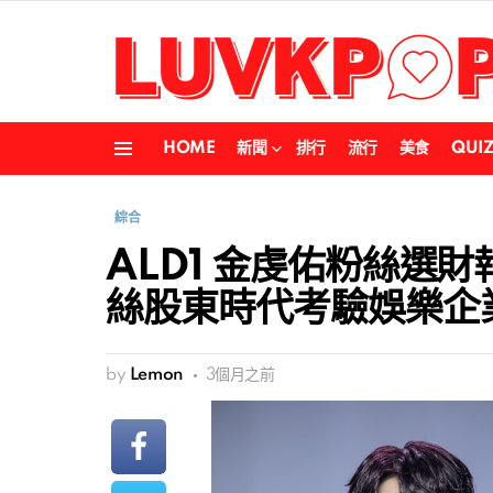
HOME
新聞
排行
流行
美食
QUI
Menu
綜合
ALD1 金虔佑粉絲選財
絲股東時代考驗娛樂企
by
Lemon
3個月之前