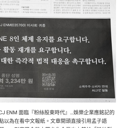
J ENM 面臨『粉絲股東時代』…娛樂企業應銘記的
點以為在看中文報紙。文章開頭直接引用孟子語