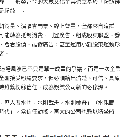
輕」。形容當今的大眾文化企業也立基於「粉絲群
是粉絲」。
輯銷量、演唱會門票、線上聲量，全都來自這群
可能轉為抵制消費、刊登廣告、組成股東聯盟、發
、會看股價、能發廣告，甚至運用小額股東運動形
者。
E 而言，這場風波已不只是單一成員的爭議，而是一次企業
全盤接受粉絲要求，但必須給出清楚、可信、具原
時維繫粉絲信任，成為娛樂公司新的必修課。
，庶人者水也，水則載舟，水則覆舟」（水能載
時代」，當信任動搖，再大的公司也難以穩坐船