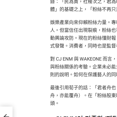
錄：「民為貴，社稷次之，君為
體」的基礎之上，「粉絲不再只
娛樂產業向來仰賴粉絲力量。專
人。但當信任出現裂痕，粉絲也
動輿論攻防。現在的粉絲懂財報
式發聲。消費者，同時也是監督
對 CJ ENM 與 WAKEON
與粉絲關係的考驗。企業未必能
則的說明。如何在保護藝人的同
最後引用荀子的話：「君者舟也
舟，亦能覆舟）。在「粉絲股東
頭。
點全