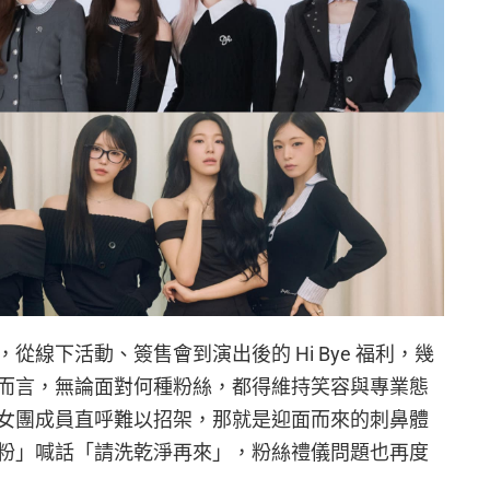
線下活動、簽售會到演出後的 Hi Bye 福利，幾
而言，無論面對何種粉絲，都得維持笑容與專業態
女團成員直呼難以招架，那就是迎面而來的刺鼻體
粉」喊話「請洗乾淨再來」，粉絲禮儀問題也再度