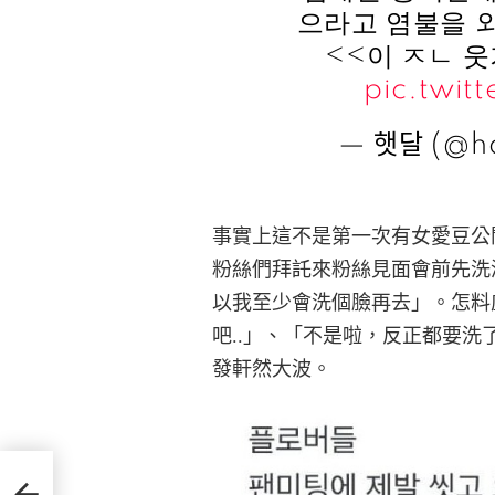
으라고 염불을 
<<이 ㅈㄴ 
pic.twi
— 햇달 (@h
事實上這不是第一次有女愛豆公開這
粉絲們拜託來粉絲見面會前先洗
以我至少會洗個臉再去」。怎料
吧..」、「不是啦，反正都要洗
發軒然大波。
場演唱