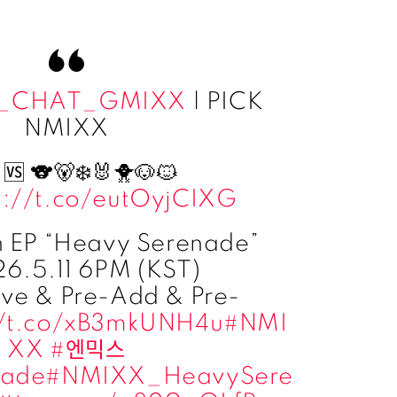
_CHAT_GMIXX
| PICK
NMIXX
 🆚 🐨🐻‍❄️🐰🐥🐶🐱
s://t.co/eutOyjCIXG
 EP “Heavy Serenade”
6.5.11 6PM (KST)
ave & Pre-Add & Pre-
//t.co/xB3mkUNH4u
#NMI
XX
#엔믹스
nade
#NMIXX_HeavySere