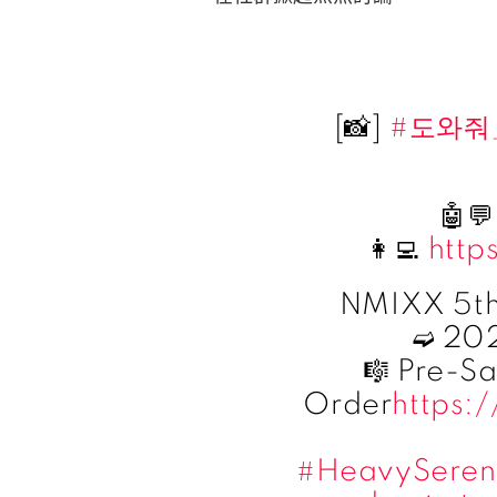
[📸]
#도와줘
🤖💬
👩‍💻
http
NMIXX 5th
➫ 202
🎼 Pre-S
Order
https:
#HeavySere