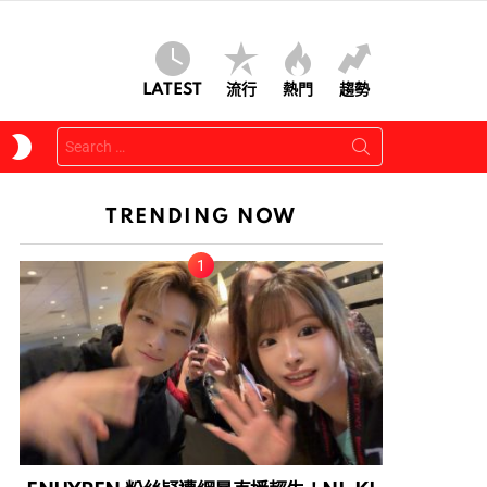
LATEST
流行
熱門
趨勢
Search
SWITCH
for:
SKIN
TRENDING NOW