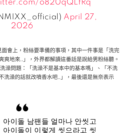
witter.com/o820qQLfRq
MIXX_official)
April 27,
2026
提及見面會上，粉絲要準備的事項，其中一件事是「洗完
爽爽地來..」，外界都解讀這番話是說給男粉絲聽。
社群回應洗澡問題：「洗澡不是基本中的基本嗎」、「不洗
不洗澡的話就改噴香水吧..」，最後還是無奈表示
 아이돌 남팬들 얼마나 안씻고
 아이돌이 이렇게 씻으라고 씻