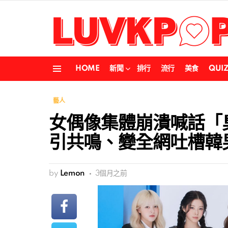
HOME
新聞
排行
流行
美食
QUI
Menu
藝人
女偶像集體崩潰喊話「
引共鳴、變全網吐槽韓
by
Lemon
3個月之前