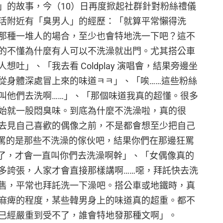
」的故事，今（10）日再度掀起社群針對粉絲禮儀
活附近有「臭男人」的經歷：「就算平常懶得洗
那種一堆人的場合，至少也會特地洗一下吧？這不
的不懂為什麼有人可以不洗澡就出門。尤其搭公車
吐」、「我去看 Coldplay 演唱會，結果旁邊坐
從身體深處冒上來的味道ㅋㅋ」、「唉……這些粉絲
叫他們去洗啊……」、「那個味道我真的超懂。很多
始就一股悶臭味。到底為什麼不洗澡啦，真的很
去見自己喜歡的偶像之前，不是都會想至少把自己
罵的是那些不洗澡的傢伙吧，結果你們在那邊狂罵
了，才會一直叫你們去洗澡啊幹」、「女偶像真的
多誇張，人家才會直接那樣講啊……噁，拜託快去洗
售，平常也拜託洗一下澡吧。搭公車或地鐵時，真
麻痺的程度，某些韓男身上的味道真的超重。都不
已經嚴重到受不了，誰會特地發那種文啊」。