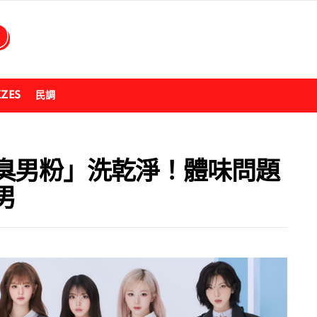
ZZES
民調
臭男粉」洗乾淨！體味問題
男