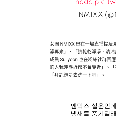
nade
pic.t
— NMIXX (@N
女團 NMIXX 曾在一場直播
澡再來」、「請乾乾淨淨、清清
成員 Sullyoon 也在粉絲
的人我連靠近都不會靠近」、「
「拜託還是去洗一下吧」。
엔믹스 설윤인데
냄새를 풍기길래