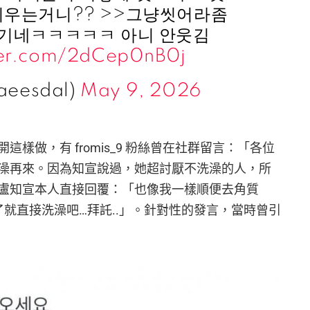
외우는거니?? >>그냥씻어라좀
웃기네ㅋㅋㅋㅋㅋ 아니 안웃김
tter.com/2dCep0nB0j
aeesdal)
May 9, 2026
樣做，有 fromis_9 粉絲曾在社群留言：「各位
澡再來。因為知宣說過，她超討厭不洗澡的人，所
盧知宣本人直接回覆：「也像我一樣順便去角質
了就直接洗澡吧…拜託..」。針對性的發言，當時曾引