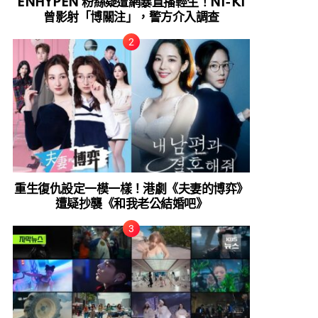
ENHYPEN 粉絲疑遭網暴直播輕生！NI-KI
曾影射「博關注」，警方介入調查
重生復仇設定一模一樣！港劇《夫妻的博弈》
遭疑抄襲《和我老公結婚吧》