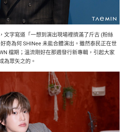
，文字寫道「一想到演出現場裡擠滿了斤古 (粉絲
奇為何 SHINee 未能合體演出。雖然泰民正在世
OWN 檔期；溫流剛好在那週發行新專輯，引起大家
成為眾矢之的。