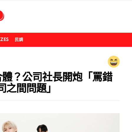
ZZES
民調
能合體？公司社長開炮「罵錯
司之間問題」