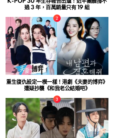
K-POP 30 年生存報告出爐！近半團體撐不
過 3 年，百萬銷量只有 19 組
重生復仇設定一模一樣！港劇《夫妻的博弈》
遭疑抄襲《和我老公結婚吧》