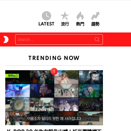
LATEST
流行
熱門
趨勢
Search
SWITCH
for:
SKIN
TRENDING NOW