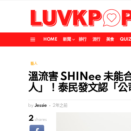
HOME
新聞
排行
流行
美食
QUI
Menu
藝人
溫流害 SHINee 未
人」！泰民發文認「公
by
Jessie
2年之前
2
shares