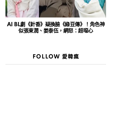
AI BL劇《針香》疑換臉《綠豆傳》！角色神
似張東潤、姜泰伍，網怒：超噁心
FOLLOW 愛韓瘋