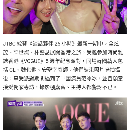
JTBC 綜藝《談話夥伴 25 小時》最新一期中，全炫
茂、梁世燦、朴藝瑟展開香港之旅，受邀參加時尚雜
誌香港《VOGUE》5 週年紀念派對，同場韓國藝人包
括 CL、魏化儁、安聖宰廚師。他們結束照片牆拍攝
後，享受派對期間遇到了中國演員范冰冰，並且願意
接受獨家專訪，攝影棚嘉賓、主持人都驚訝不已。