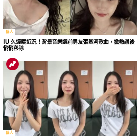
藝人
IU 久違曬近況！背景音樂選前男友張基河歌曲，掀熱議後
悄悄移除
藝人