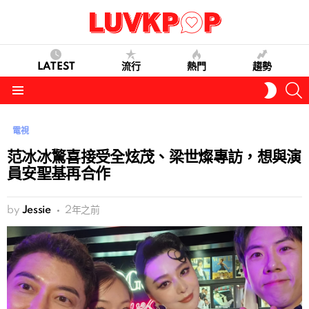
LATEST
流行
熱門
趨勢
S
SWITC
SKIN
Menu
電視
范冰冰驚喜接受全炫茂、梁世燦專訪，想與演
員安聖基再合作
by
Jessie
2年之前