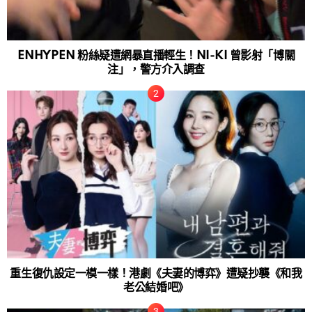
ENHYPEN 粉絲疑遭網暴直播輕生！NI-KI 曾影射「博關
注」，警方介入調查
重生復仇設定一模一樣！港劇《夫妻的博弈》遭疑抄襲《和我
老公結婚吧》