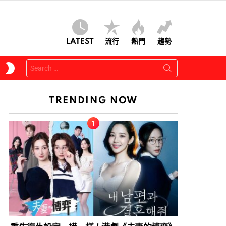
LATEST
流行
熱門
趨勢
Search
SWITCH
for:
SKIN
TRENDING NOW