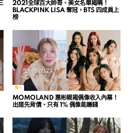
三
2021全球百大帥哥、美女名單揭曉！
BLACKPINK LISA 奪冠，BTS 四成員上
榜
藝人
」
MOMOLAND 惠彬親揭偶像收入內幕！
出道先背債、只有 1% 偶像能賺錢