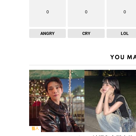
0
0
0
ANGRY
CRY
LOL
YOU MA
藝人