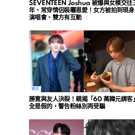
SEVENTEEN Joshua 被爆與女模交往
年、常穿情侶裝曬恩愛！女方被拍到現身
演唱會、雙方有互動
電視
勝寛與友人決裂！親揭「60 萬韓元請客
全是假的，警告粉絲別再受騙