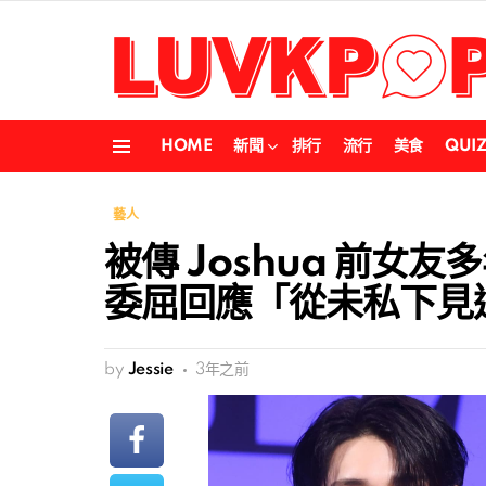
HOME
新聞
排行
流行
美食
QUI
Menu
藝人
被傳 Joshua 前女友
委屈回應「從未私下見
by
Jessie
3年之前