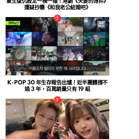
重生復仇設定一模一樣！港劇《夫妻的博弈》
遭疑抄襲《和我老公結婚吧》
K-POP 30 年生存報告出爐！近半團體撐不
過 3 年，百萬銷量只有 19 組