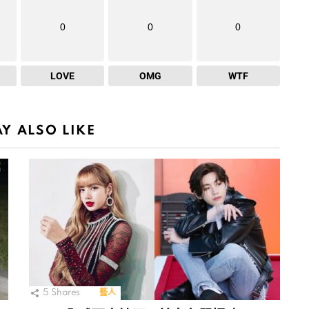
0
0
0
LOVE
OMG
WTF
Y ALSO LIKE
5
Shares
藝人