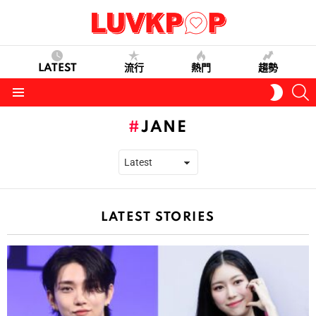
LATEST
流行
熱門
趨勢
S
SWITC
SKIN
Menu
JANE
LATEST STORIES