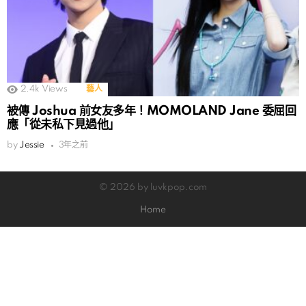
2.4k
Views
藝人
被傳 Joshua 前女友多年！MOMOLAND Jane 委屈回
應「從未私下見過他」
by
Jessie
3年之前
© 2026 by luvkpop.com
Home