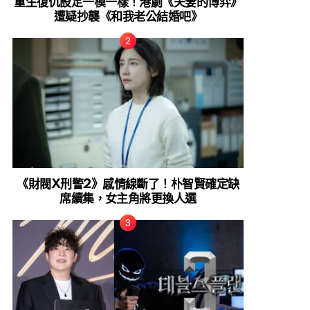
重生復仇設定一模一樣！港劇《夫妻的博弈》
遭疑抄襲《和我老公結婚吧》
《財閥X刑警2》感情線斷了！朴智賢確定缺
席續集，女主角將更換人選