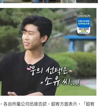
，各自所屬公司迅速否認，韶宥方面表示，「韶宥