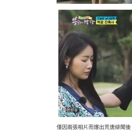
僅因兩張相片而爆出荒唐緋聞後