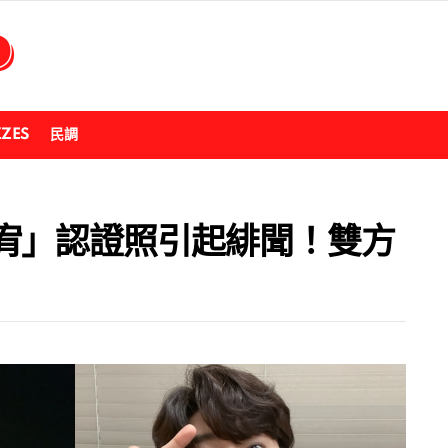
ZZES
民調
宥」認證照引起緋聞！雙方