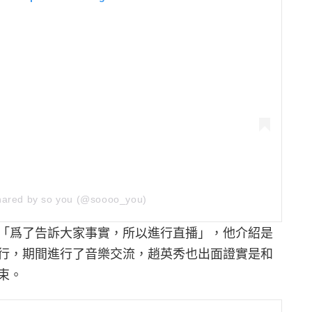
hared by so you (@soooo_you)
「爲了告訴大家事實，所以進行直播」，他介紹是
行，期間進行了音樂交流，趙英秀也出面證實是和
束。