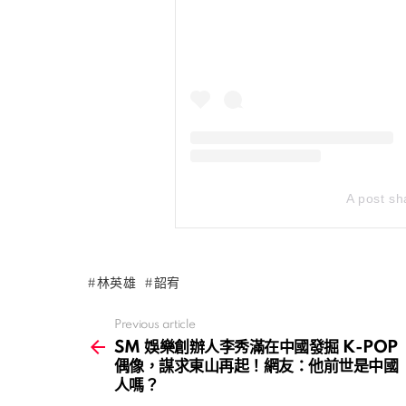
A post s
林英雄
韶宥
Previous article
See
more
SM 娛樂創辦人李秀滿在中國發掘 K-POP
偶像，謀求東山再起！網友：他前世是中國
人嗎？