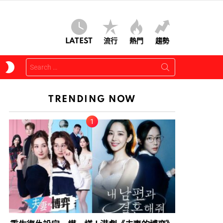
LATEST
流行
熱門
趨勢
Search
SWITCH
for:
SKIN
TRENDING NOW