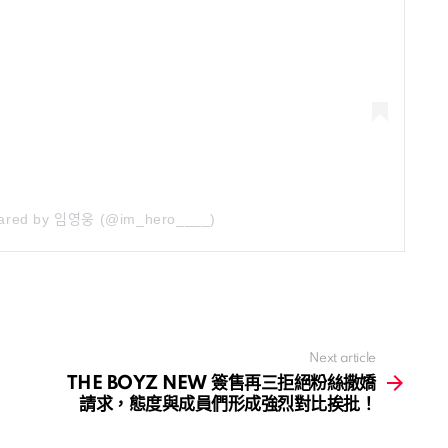
hared by 임영웅 (@im_hero____)
Next article
THE BOYZ NEW 簽售再三拒絕粉絲撒嬌
請求，態度與成員們形成強烈對比挨批！