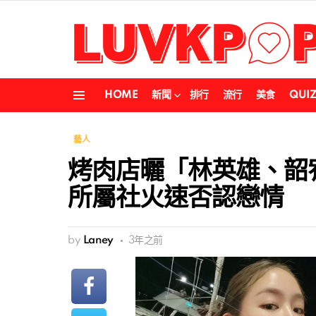
HOME
新聞
排行
流行
美食
QUI
Menu
藝人
烤肉店曬「林英雄、韶
所屬社火速否認戀情
by
Laney
3年之前