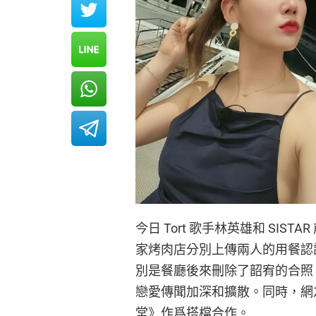
今日 Tort 歌手林英雄和 SI
家烤肉店分別上傳兩人的用餐認
別是餐廳後來刪除了韶宥的合照
戀愛傳聞加深和擴散。同時，網友
堂》作爲搭檔合作。