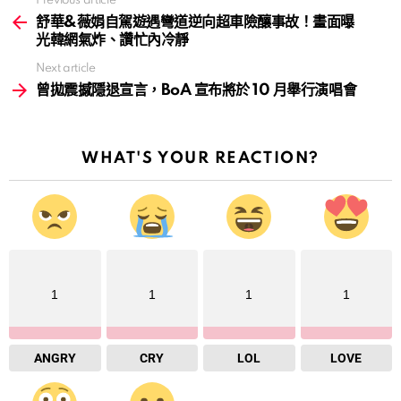
Previous article
See
more
舒華&薇娟自駕遊遇彎道逆向超車險釀事故！畫面曝
光韓網氣炸、讚忙內冷靜
Next article
曾拋震撼隱退宣言，BoA 宣布將於 10 月舉行演唱會
WHAT'S YOUR REACTION?
1
1
1
1
ANGRY
CRY
LOL
LOVE