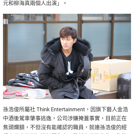
元和柳海真兩個人出演」。
孫浩俊所屬社 Think Entertainment，因旗下藝人金浩
中酒後駕車肇事逃逸，公司涉嫌掩蓋事實，目前正在
焦頭爛額，不但沒有能確認的職員，就連孫浩俊的經