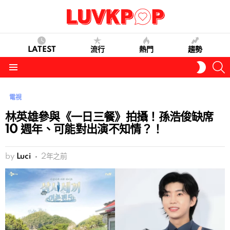
LATEST
流行
熱門
趨勢
S
SWITC
SKIN
Menu
電視
林英雄參與《一日三餐》拍攝！孫浩俊缺席
10 週年、可能對出演不知情？！
by
Luci
2年之前