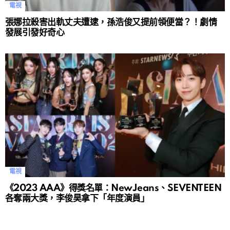
電視
張娜拉殺害出軌丈夫遭逮，孫浩俊又提前領便當？！劇情
發展引發好奇心
電視
《2023 AAA》得獎名單：NewJeans、SEVENTEEN
各奪兩大獎，李俊昊拿下「年度演員」