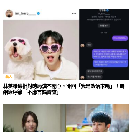
藝人
林英雄遭批對時局漠不關心，冷回「我是政治家嗎」！韓
網急呼籲「不應言論審查」