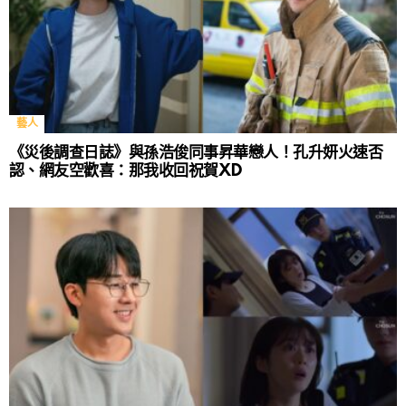
藝人
《災後調查日誌》與孫浩俊同事昇華戀人！孔升妍火速否
認、網友空歡喜：那我收回祝賀XD