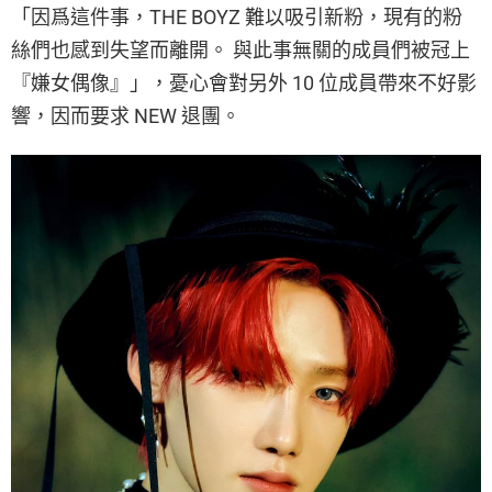
「因爲這件事，THE BOYZ 難以吸引新粉，現有的粉
絲們也感到失望而離開。 與此事無關的成員們被冠上
『嫌女偶像』」，憂心會對另外 10 位成員帶來不好影
響，因而要求 NEW 退團。