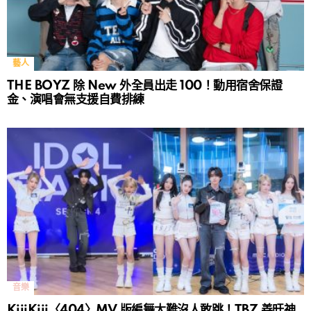
藝人
THE BOYZ 除 New 外全員出走 100！動用宿舍保證
金、演唱會無支援自費排練
音樂
KiiiKiii〈404〉MV 版編舞太難沒人敢跳！TBZ 善旴神