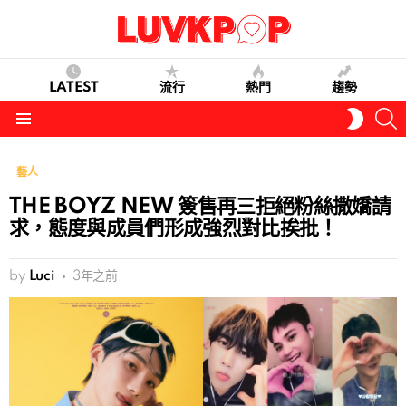
LATEST
流行
熱門
趨勢
S
SWITC
SKIN
Menu
藝人
THE BOYZ NEW 簽售再三拒絕粉絲撒嬌請
求，態度與成員們形成強烈對比挨批！
by
Luci
3年之前