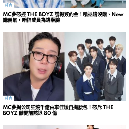
綜合
MC夢怒控 THE BOYZ 謊報簽約金！嗆退錢沒錯、New
講義氣，暗指成員為錢翻臉
綜合
MC夢揭公司狂燒千億由車佳媛自掏腰包！怒斥 THE
BOYZ 離開前該退 80 億