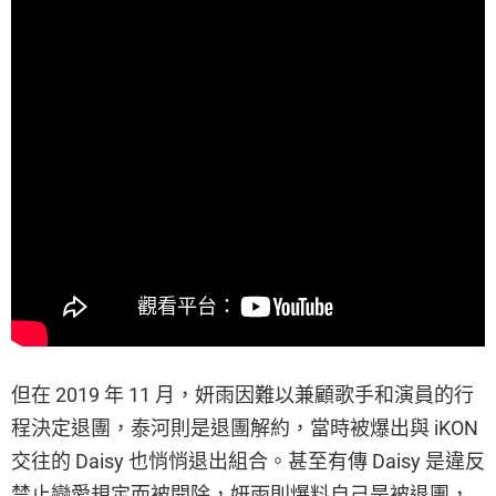
但在 2019 年 11 月，妍雨因難以兼顧歌手和演員的行
程決定退團，泰河則是退團解約，當時被爆出與 iKON
交往的 Daisy 也悄悄退出組合。甚至有傳 Daisy 是違反
禁止戀愛規定而被開除，妍雨則爆料自己是被退團，