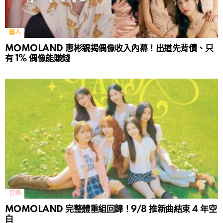
藝人
MOMOLAND 惠彬親揭偶像收入內幕！出道先背債、只
有 1% 偶像能賺錢
音樂
MOMOLAND 完整體重組回歸！9/8 推新曲結束 4 年空
白