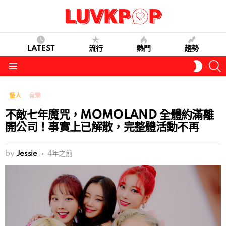
LATEST
流行
熱門
趨勢
S
SWITC
SKIN
Menu
藝人
音樂
不敵七年魔咒，MOMOLAND 全體約滿離
開公司！事實上已解散，完整體活動不再
by
Jessie
4年之前