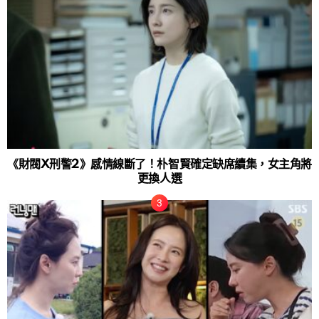
《財閥X刑警2》感情線斷了！朴智賢確定缺席續集，女主角將
更換人選