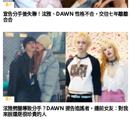
藝人
宣告分手後失聯！泫雅、DAWN 性格不合，交往七年離離
合合
藝人
泫雅劈腿導致分手？DAWN 提告造謠者，護前女友：對我
來說還是很珍貴的人