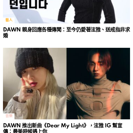
藝人
DAWN 親身回應各種傳聞：至今仍愛著泫雅、送戒指非求
婚
音樂
DAWN 推出新曲《Dear My Light》，泫雅 IG 幫宣
傳：最美時候遇上你