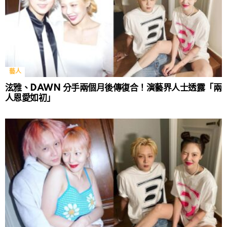
藝人
泫雅、DAWN 分手兩個月後傳復合！演藝界人士透露「兩
人恩愛如初」