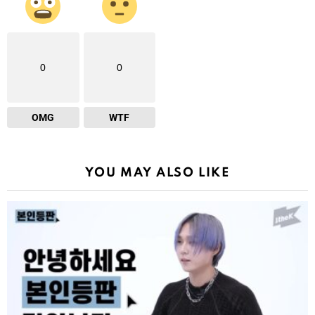
0
0
OMG
WTF
YOU MAY ALSO LIKE