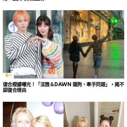
藝人
復合證據曝光！「泫雅＆DAWN 遛狗、牽手同遊」，揭不
認復合理由