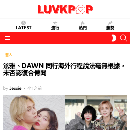
LATEST
流行
熱門
趨勢
S
SWITC
SKIN
Menu
藝人
泫雅、DAWN 同行海外行程說法毫無根據，
未否認復合傳聞
by
Jessie
4年之前