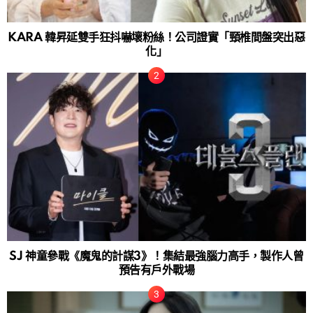
KARA 韓昇延雙手狂抖嚇壞粉絲！公司證實「頸椎間盤突出惡
化」
SJ 神童參戰《魔鬼的計謀3》！集結最強腦力高手，製作人曾
預告有戶外戰場