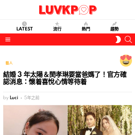
LATEST
流行
熱門
趨勢
S
SWITC
SKIN
Menu
藝人
結婚 3 年太陽＆閔孝琳要當爸媽了！官方確
認消息：懷着喜悅心情等待着
by
Luci
5年之前