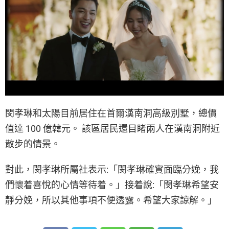
閔孝琳和太陽目前居住在首爾漢南洞高級別墅，總價
值達 100 億韓元。 該區居民還目睹兩人在漢南洞附近
散步的情景。
對此，閔孝琳所屬社表示:「閔孝琳確實面臨分娩，我
們懷着喜悅的心情等待着。」接着說:「閔孝琳希望安
靜分娩，所以其他事項不便透露。希望大家諒解。」