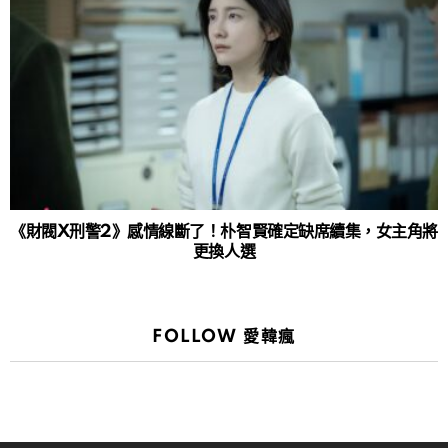
《財閥X刑警2》感情線斷了！朴智賢確定缺席續集，女主角將
更換人選
FOLLOW 愛韓瘋