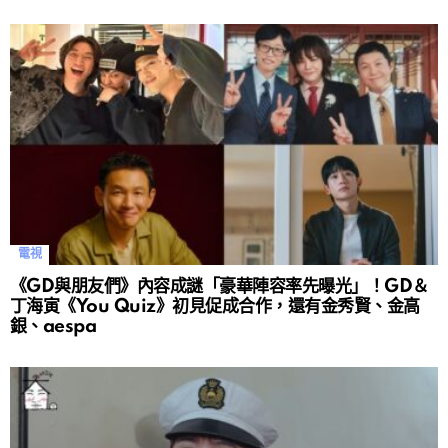
電視
《GD與朋友們》內容成謎「豪華陣容率先曝光」！GD＆
丁海寅《You Quiz》初見促成合作，還有金秀賢、金高
銀、aespa