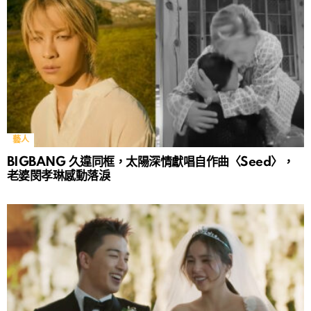
藝人
BIGBANG 久違同框，太陽深情獻唱自作曲〈Seed〉，
老婆閔孝琳感動落淚