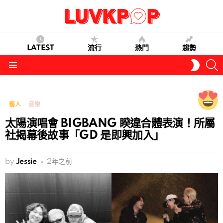
LATEST
流行
熱門
趨勢
S
SWITC
SKIN
Menu
藝人
音樂
太陽演唱會 BIGBANG 睽違合體表演！所屬
社揭幕後故事「GD 是即興加入」
by
Jessie
2年之前