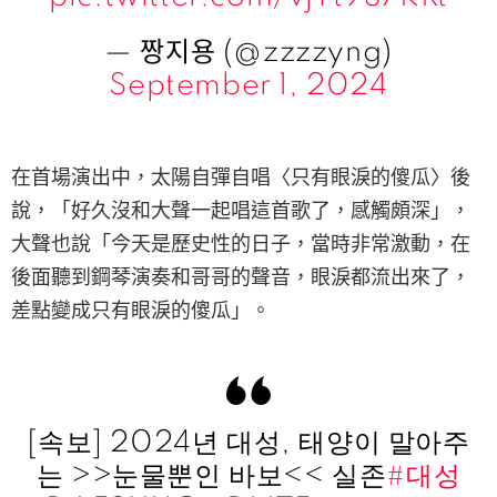
— 짱지용 (@zzzzyng)
September 1, 2024
在首場演出中，太陽自彈自唱〈只有眼淚的傻瓜〉後
說，「好久沒和大聲一起唱這首歌了，感觸頗深」，
大聲也說「今天是歷史性的日子，當時非常激動，在
後面聽到鋼琴演奏和哥哥的聲音，眼淚都流出來了，
差點變成只有眼淚的傻瓜」。
[속보] 2024년 대성, 태양이 말아주
는 >>눈물뿐인 바보<< 실존
#대성