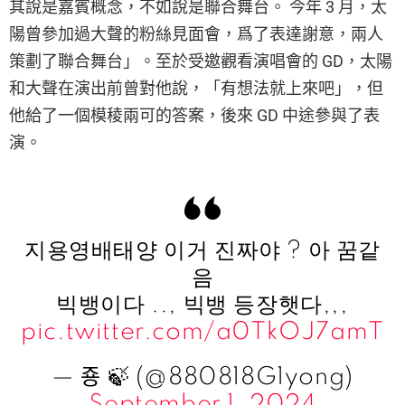
其說是嘉賓概念，不如說是聯合舞台。 今年 3 月，太
陽曾參加過大聲的粉絲見面會，爲了表達謝意，兩人
策劃了聯合舞台」。至於受邀觀看演唱會的 GD，太陽
和大聲在演出前曾對他說，「有想法就上來吧」，但
他給了一個模稜兩可的答案，後來 GD 中途參與了表
演。
지용영배태양 이거 진짜야 ? 아 꿈같
음
빅뱅이다 .., 빅뱅 등장햇다,,,
pic.twitter.com/a0TkOJ7amT
— 죵 🍃 (@880818G1yong)
September 1, 2024