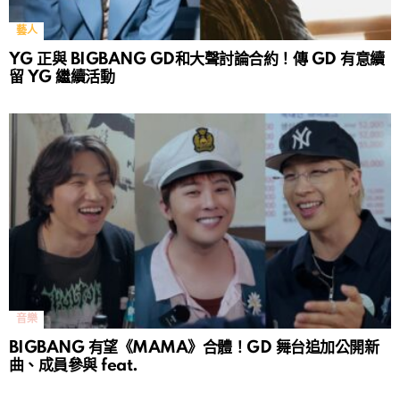
藝人
YG 正與 BIGBANG GD和大聲討論合約！傳 GD 有意續
留 YG 繼續活動
音樂
BIGBANG 有望《MAMA》合體！GD 舞台追加公開新
曲、成員參與 feat.