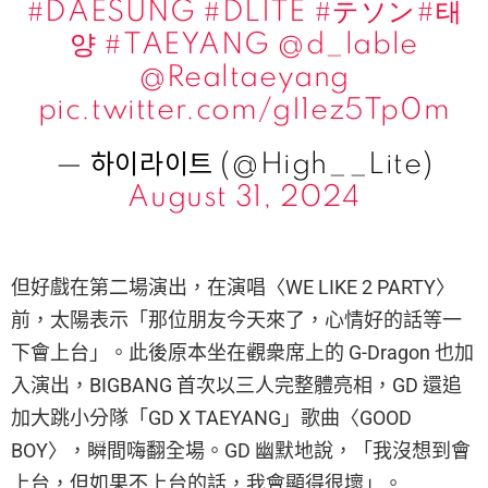
#DAESUNG
#DLITE
#テソン
#태
양
#TAEYANG
@d_lable
@Realtaeyang
pic.twitter.com/gI1ez5Tp0m
— 하이라이트 (@High__Lite)
August 31, 2024
但好戲在第二場演出，在演唱〈WE LIKE 2 PARTY〉
前，太陽表示「那位朋友今天來了，心情好的話等一
下會上台」。此後原本坐在觀衆席上的 G-Dragon 也加
入演出，BIGBANG 首次以三人完整體亮相，GD 還追
加大跳小分隊「GD X TAEYANG」歌曲〈GOOD
BOY〉，瞬間嗨翻全場。GD 幽默地說，「我沒想到會
上台，但如果不上台的話，我會顯得很壞」。