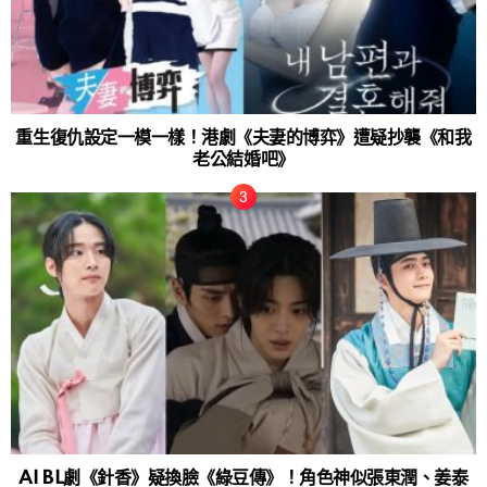
重生復仇設定一模一樣！港劇《夫妻的博弈》遭疑抄襲《和我
老公結婚吧》
AI BL劇《針香》疑換臉《綠豆傳》！角色神似張東潤、姜泰