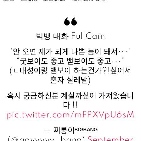
빅뱅 대화 FullCam
"안 오면 제가 되게 나쁜 놈이 돼서•••“
“굿보이도 좋고 밷보이도 좋고•••”
(ㄴ대성이랑 밷보이 하는건가?!싶어서
혼자 설레발)
혹시 궁금하신분 계실까싶어 가져왔습니
다 !!
pic.twitter.com/mFPXVpU6sM
— 찌롱이ᴮᴵᴳᴮᴬᴺᴳ
(@ggyyyyy_bang)
September