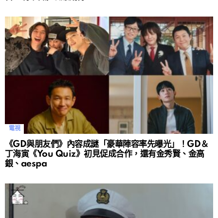
電視
《GD與朋友們》內容成謎「豪華陣容率先曝光」！GD＆
丁海寅《You Quiz》初見促成合作，還有金秀賢、金高
銀、aespa