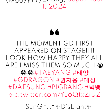
1, 2024
THE MOMENT GD FIRST
APPEARED ON STAGE!!!!
LOOK HOW HAPPY THEY ALL
ARE I MISS THEM SO MUCH 😭
😭😭
#TAEYANG
#태양
#GDRAGON
#권지용
#대성
#DAESUNG
#BIGBANG
#빅뱅
pic.twitter.com/Yu6QtxZiUZ
— SunG ᵔ◡ᵔ ✨D’sLight✨