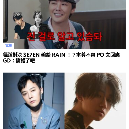
電視
舞蹈對決 SE7EN 輸給 RAIN ！？本尊不爽 PO 文回應
GD：搞錯了吧