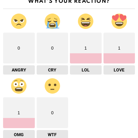
WHAT'S YOUR REACTION?
0
0
1
1
ANGRY
CRY
LOL
LOVE
1
0
OMG
WTF