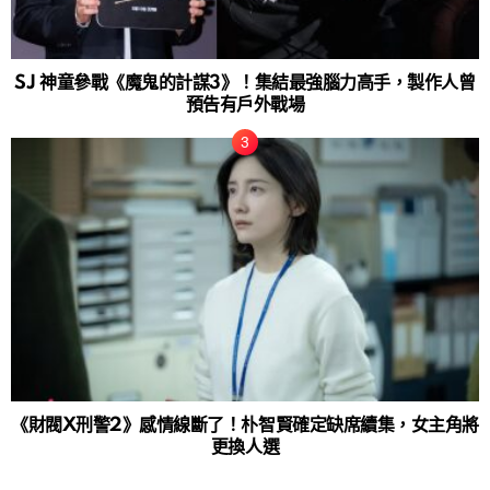
SJ 神童參戰《魔鬼的計謀3》！集結最強腦力高手，製作人曾
預告有戶外戰場
《財閥X刑警2》感情線斷了！朴智賢確定缺席續集，女主角將
更換人選