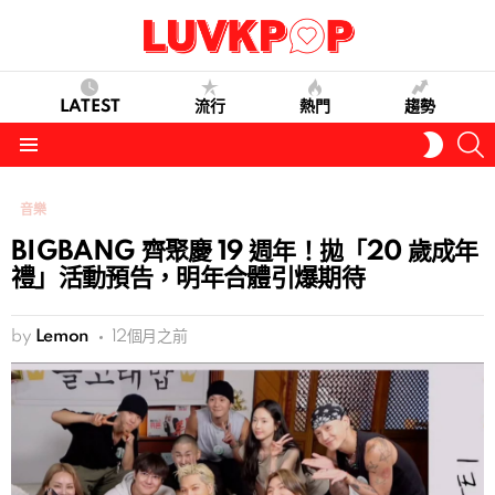
LATEST
流行
熱門
趨勢
S
SWITC
SKIN
Menu
音樂
BIGBANG 齊聚慶 19 週年！拋「20 歲成年
禮」活動預告，明年合體引爆期待
by
Lemon
12個月之前