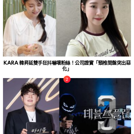
KARA 韓昇延雙手狂抖嚇壞粉絲！公司證實「頸椎間盤突出惡
化」