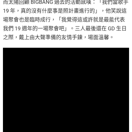
而太陽回顧 BIGBANG 過去的活動感嘆：「我們當歌手
19 年，真的沒有什麼事是照計畫進行的」，他笑說這
場聚會也是臨時成行，「我覺得這或許就是最能代表
我們 19 週年的一場聚會吧」。三人最後還在 GD 生日
之際，戴上由大聲準備的友情手鍊，場面溫馨。