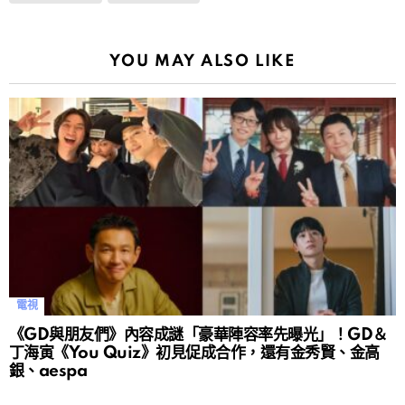
YOU MAY ALSO LIKE
電視
《GD與朋友們》內容成謎「豪華陣容率先曝光」！GD＆
丁海寅《You Quiz》初見促成合作，還有金秀賢、金高
銀、aespa