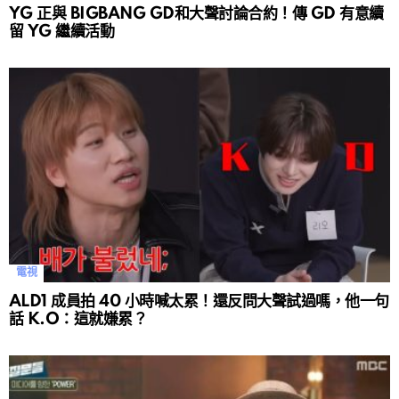
YG 正與 BIGBANG GD和大聲討論合約！傳 GD 有意續
留 YG 繼續活動
電視
ALD1 成員拍 40 小時喊太累！還反問大聲試過嗎，他一句
話 K.O：這就嫌累？