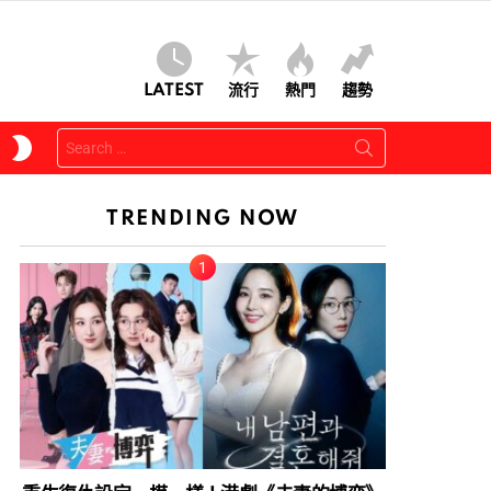
LATEST
流行
熱門
趨勢
Search
SWITCH
for:
SKIN
TRENDING NOW