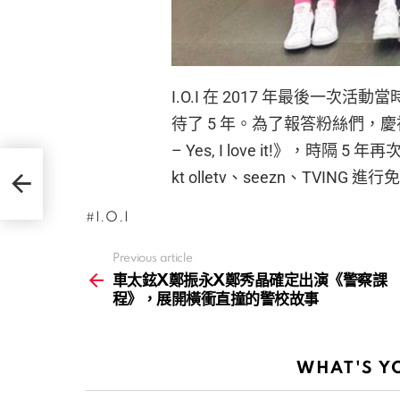
I.O.I 在 2017 年最後一
待了 5 年。為了報答粉絲們，慶祝出
– Yes, I love it!》，時隔 
察課
kt olletv、seezn、TVING 
I.O.I
Previous article
See
more
車太鉉X鄭振永X鄭秀晶確定出演《警察課
程》，展開橫衝直撞的警校故事
WHAT'S Y