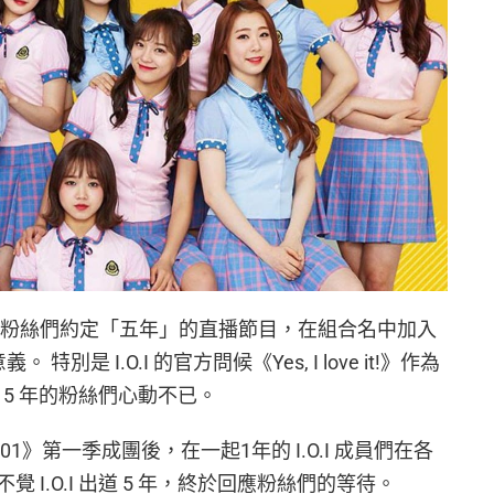
 it!》是紀念與粉絲們約定「五年」的直播節目，在組合名中加入
是 I.O.I 的官方問候《Yes, I love it!》作為
起 5 年的粉絲們心動不已。
E 101》第一季成團後，在一起1年的 I.O.I 成員們在各
I.O.I 出道 5 年，終於回應粉絲們的等待。