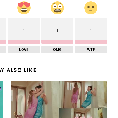
1
1
1
LOVE
OMG
WTF
Y ALSO LIKE