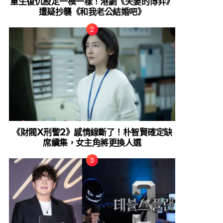
重生復仇設定一模一樣！港劇《夫妻的博弈》
遭疑抄襲《和我老公結婚吧》
《財閥X刑警2》感情線斷了！朴智賢確定缺
席續集，女主角將更換人選