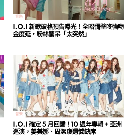
音樂
I.O.I 新歌破格預告曝光！全昭彌壁咚強吻
姐
金度延，粉絲驚呆「太突然」
音樂
I.O.I 確定 5 月回歸！10 週年專輯 + 亞洲
巡演，姜美娜、周潔瓊遺憾缺席