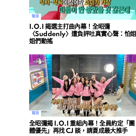
電視
I.O.I 揭選主打曲內幕！全昭彌
〈Suddenly〉遭負評吐真實心聲：怕
姐們動搖
電視
全昭彌揭 I.O.I 重組內幕！全員約定「團
體優先」再找 CJ 談，請夏成最大推手