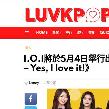
HOME
新聞
排行
流行
美食
QUI
Menu
藝人
I.O.I將於5月4日舉行
– Yes, I love it!》
by
Laney
5年之前