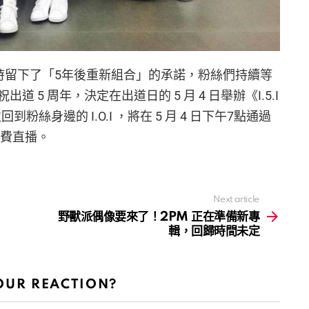
次活動當時留下了「5年後重新組合」的承諾，粉絲們持續等
道 5 周年，決定在出道日的 5 月 4 日舉辦《I.5.I
5 年再次回到粉絲身邊的 I.O.I ，將在 5 月 4 日下午7點通過
進行免費直播。
Next article
野獸派偶像要來了！2PM 正在準備新專
輯，回歸時間未定
OUR REACTION?