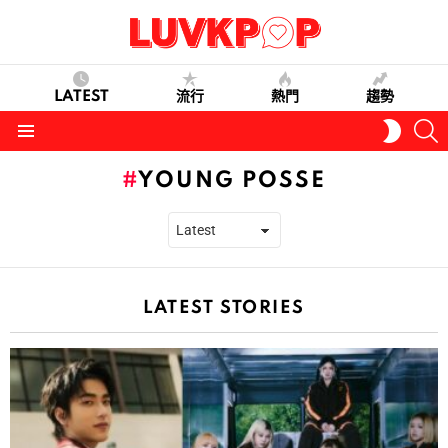
LATEST
流行
熱門
趨勢
S
SWITC
SKIN
Menu
YOUNG POSSE
LATEST STORIES