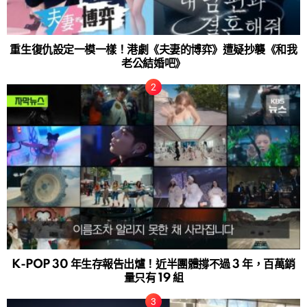
重生復仇設定一模一樣！港劇《夫妻的博弈》遭疑抄襲《和我
老公結婚吧》
K-POP 30 年生存報告出爐！近半團體撐不過 3 年，百萬銷
量只有 19 組