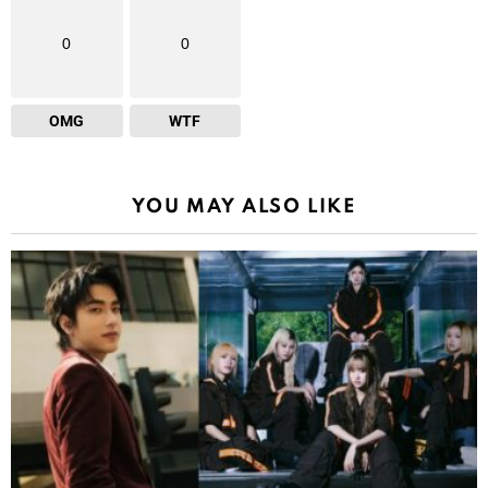
0
0
OMG
WTF
YOU MAY ALSO LIKE