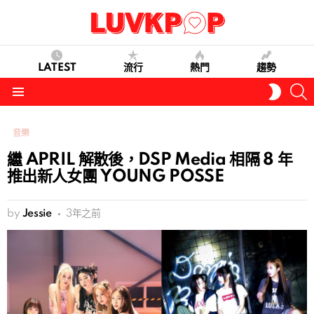
LATEST
流行
熱門
趨勢
S
SWITC
SKIN
Menu
音樂
繼 APRIL 解散後，DSP Media 相隔 8 年
推出新人女團 YOUNG POSSE
by
Jessie
3年之前