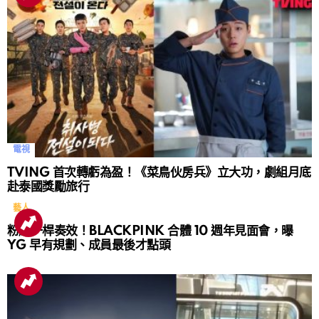
電視
TVING 首次轉虧為盈！《菜鳥伙房兵》立大功，劇組月底
赴泰國獎勵旅行
藝人
粉絲一桿奏效！BLACKPINK 合體 10 週年見面會，曝
YG 早有規劃、成員最後才點頭