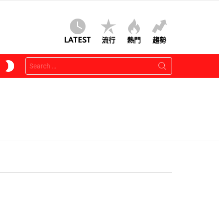
LATEST
流行
熱門
趨勢
Search
SWITCH
for:
SKIN