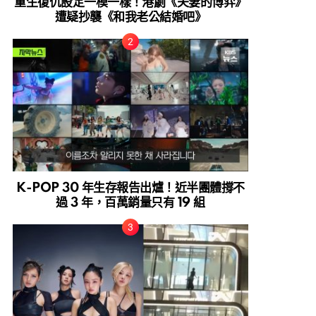
重生復仇設定一模一樣！港劇《夫妻的博弈》
遭疑抄襲《和我老公結婚吧》
K-POP 30 年生存報告出爐！近半團體撐不
過 3 年，百萬銷量只有 19 組