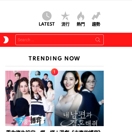
LATEST
流行
熱門
趨勢
Search
SWITCH
for:
SKIN
TRENDING NOW