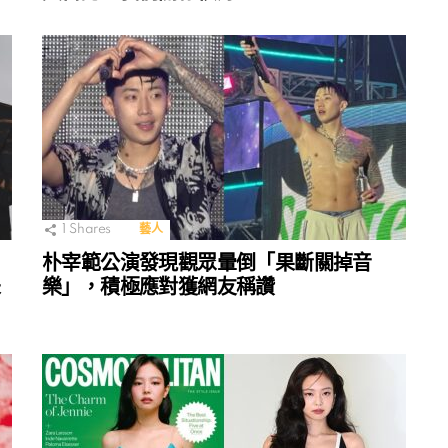
1
Shares
藝人
朴宰範公演發現觀眾暈倒「果斷關掉音
樂」，積極應對獲網友稱讚