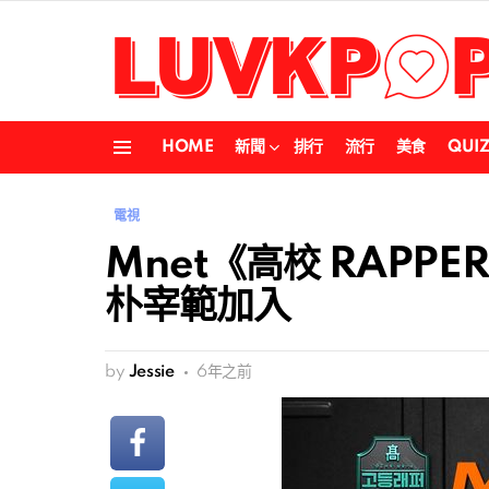
HOME
新聞
排行
流行
美食
QUI
Menu
電視
Mnet《高校 RAPP
朴宰範加入
by
Jessie
6年之前