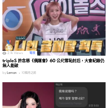
2.1k
Views
電視
tripleS 許念慈《偶運會》60 公尺雪恥封后，大會紀錄仍
無人能破
by
Lemon
10個月之前