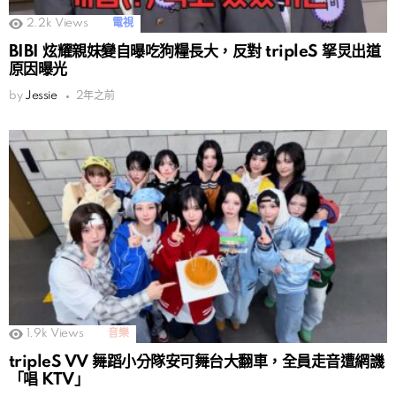
2.2k
Views
電視
BIBI 炫耀親妹變自曝吃狗糧長大，反對 tripleS 拏炅出道
原因曝光
by
Jessie
2年之前
1.9k
Views
音樂
tripleS VV 舞蹈小分隊安可舞台大翻車，全員走音遭網譏
「唱 KTV」