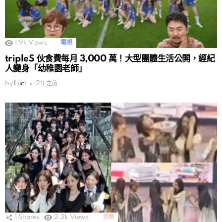
1.9k
Views
電視
tripleS 伙食費每月 3,000 萬！大型團體生活公開，經紀
人變身「幼稚園老師」
by
Luci
2年之前
1
Shares
2.2k
Views
音樂