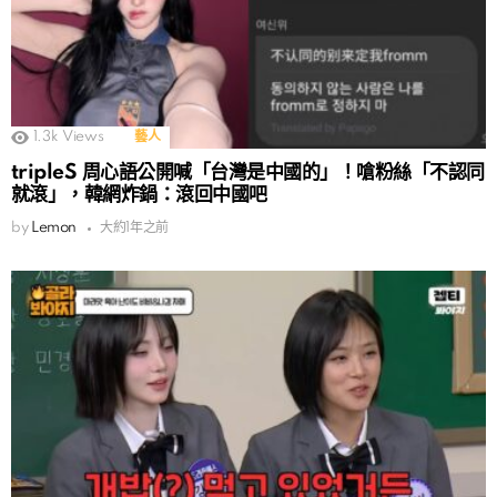
1.3k
Views
藝人
tripleS 周心語公開喊「台灣是中國的」！嗆粉絲「不認同
就滾」，韓網炸鍋：滾回中國吧
by
Lemon
大約1年之前