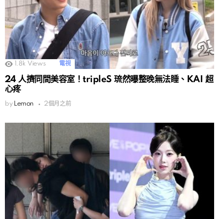
1.8k
Views
電視
24 人擠同間美容室！tripleS 琉然曝整晚無法睡、KAI 超
心疼
by
Lemon
2個月之前