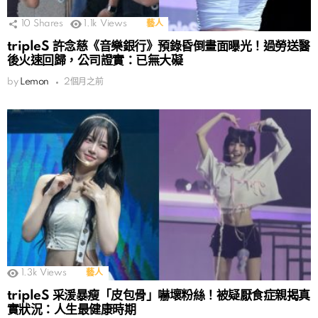
10
Shares
1.1k
Views
藝人
tripleS 許念慈《音樂銀行》預錄昏倒畫面曝光！過勞送醫
後火速回歸，公司證實：已無大礙
by
Lemon
2個月之前
1.3k
Views
藝人
tripleS 采湲暴瘦「皮包骨」嚇壞粉絲！被疑厭食症親揭真
實狀況：人生最健康時期