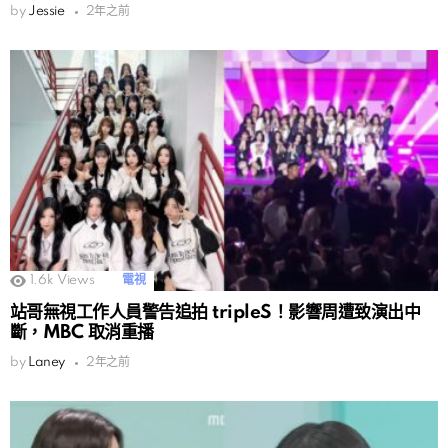
by
Jessie
2年之前
1.6k
Views
電視
站哥無視工作人員警告追拍 tripleS！影響周遭致演出中
斷，MBC 取消重播
by
Laney
2年之前