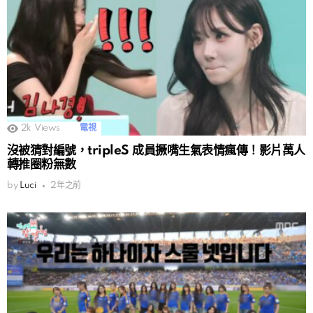
2k
Views
電視
沒被猜對編號，tripleS 成員撅嘴生氣表情瘋傳！影片萬人
轉推圈粉無數
by
Luci
2年之前