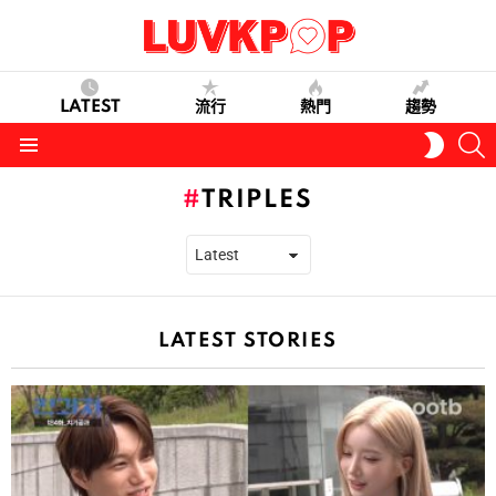
LATEST
流行
熱門
趨勢
S
SWITC
SKIN
Menu
TRIPLES
LATEST STORIES