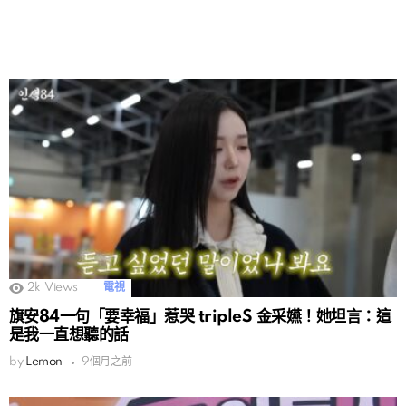
2k
Views
電視
旗安84一句「要幸福」惹哭 tripleS 金采嬿！她坦言：這
是我一直想聽的話
by
Lemon
9個月之前