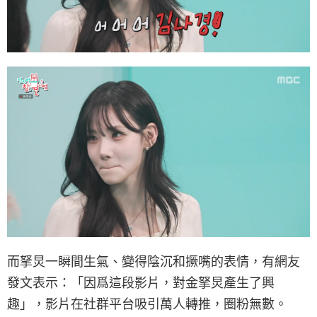
而拏炅一瞬間生氣、變得陰沉和撅嘴的表情，有網友
發文表示：「因爲這段影片，對金拏炅產生了興
趣」，影片在社群平台吸引萬人轉推，圈粉無數。