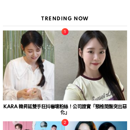
TRENDING NOW
KARA 韓昇延雙手狂抖嚇壞粉絲！公司證實「頸椎間盤突出惡
化」