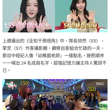
上週播出的《全知干預視角》中，隊長琉然（S5）、
拏炅（S7）作客攝影棚，觀察自家組合忙碌的一天，
節目中經紀人像「幼稚園老師」一樣點名，按照順序
一一喊出 24 名成員名字，超強記憶力讓主持人驚訝不
已。