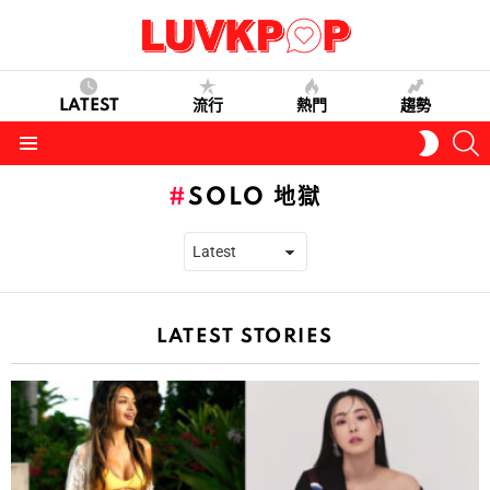
LATEST
流行
熱門
趨勢
S
SWITC
SKIN
Menu
SOLO 地獄
LATEST STORIES