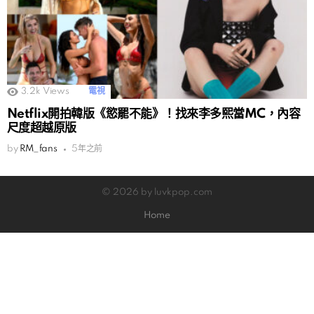
3.2k
Views
電視
Netflix開拍韓版《慾罷不能》！找來李多熙當MC，內容
尺度超越原版
by
RM_fans
5年之前
© 2026 by luvkpop.com
Home