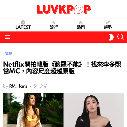
LATEST
流行
熱門
趨勢
S
SWITC
SKIN
Menu
電視
Netflix開拍韓版《慾罷不能》！找來李多熙
當MC，內容尺度超越原版
by
RM_fans
5年之前