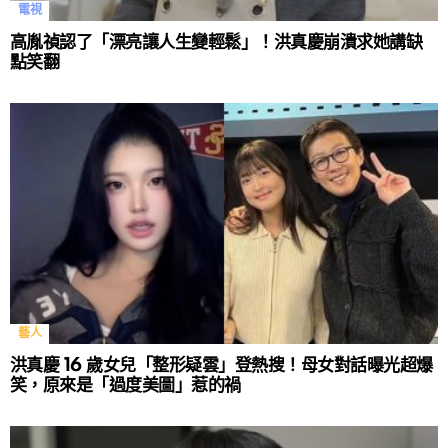
電視
高胤禎認了「漂亮讓人生變輕鬆」！洪真慶崩潰求她講缺
點笑翻
藝人
洪真慶 16 歲女兒「整形疑雲」登熱搜！母女對話曝光超爆
笑，原來是「過度美圖」惹的禍