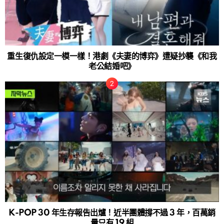
重生復仇設定一模一樣！港劇《夫妻的博弈》遭疑抄襲《和我
老公結婚吧》
K-POP 30 年生存報告出爐！近半團體撐不過 3 年，百萬銷
量只有 19 組