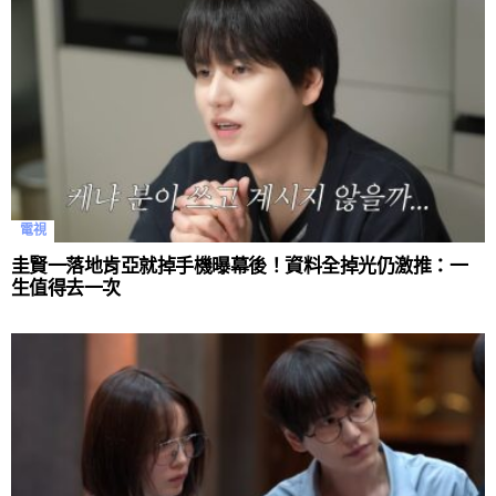
電視
圭賢一落地肯亞就掉手機曝幕後！資料全掉光仍激推：一
生值得去一次