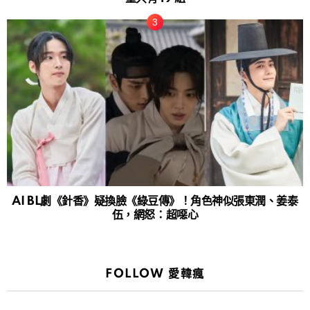
AI BL劇《針香》疑換臉《綠豆傳》！角色神似張東潤、姜泰
伍，網怒：超噁心
FOLLOW 愛韓瘋